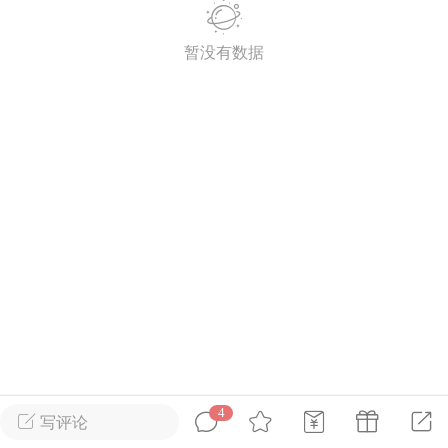
暂没有数据
英雄大人
Lv.8
25-02-10 15:45
电脑端
其他&工具
禁止发布联机可用的作弊模组，
严查卖挂
用单机辅助引流私下售卖服务器外挂！
机作弊模组的发布规范近期收到一些信息
些作弊模组在联机服务器使用,为了维护游
色环境，中文网特此发布以下声明，规范
模组的发布行为：1. *...
武汉
72
2.21w
4
写评论
英雄大人
Lv.8