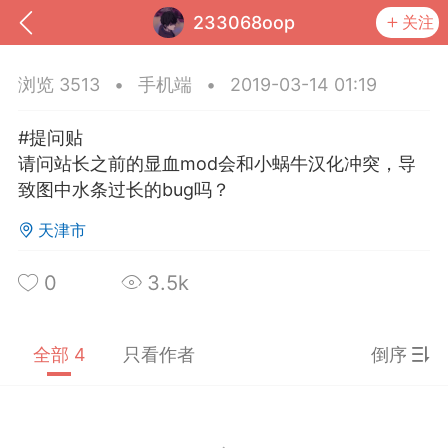
233068oop
关注
浏览 3513
•
手机端
•
2019-03-14 01:19
#提问贴
请问站长之前的显血mod会和小蜗牛汉化冲突，导
致图中水条过长的bug吗？
天津市
0
3.5k
到
我的钱包
道具
排行榜
全部 4
只看作者
倒序
流
MOD下载
攻略教程
联机招募