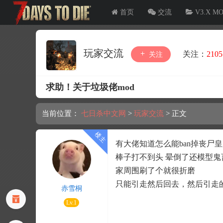
首页
交流
V3.X M
玩家交流
关注：
2105
关注
求助！关于垃圾佬mod
当前位置：
七日杀中文网
>
玩家交流
>
正文
有大佬知道怎么能ban掉丧尸
棒子打不到头 晕倒了还模型鬼
家周围刷了个就很折磨
只能引走然后回去，然后引走
赤雪桐
Lv.1