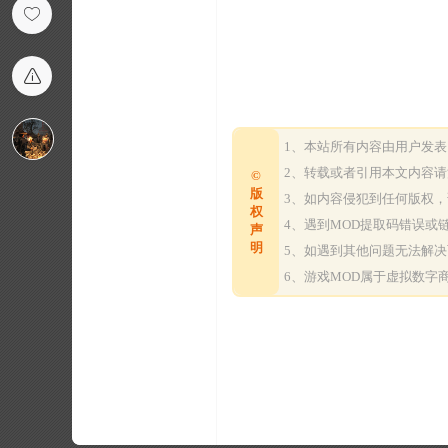
1、本站所有内容由用户发
2、转载或者引用本文内容
©
版
3、如内容侵犯到任何版权
权
4、遇到MOD提取码错误
声
明
5、如遇到其他问题无法解
6、游戏MOD属于虚拟数