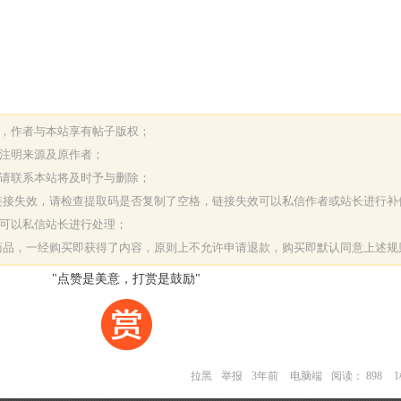
表，作者与本站享有帖子版权；
请注明来源及原作者；
，请联系本站将及时予与删除；
或链接失效，请检查提取码是否复制了空格，链接失效可以私信作者或站长进行补
决可以私信站长进行处理；
字商品，一经购买即获得了内容，原则上不允许申请退款，购买即默认同意上述规
"点赞是美意，打赏是鼓励"
拉黑
举报
3年前
电脑端
阅读： 898