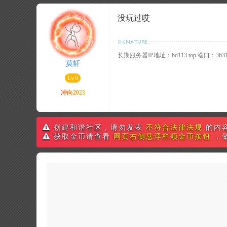
没玩过哎
长期服务器IP地址：bd113.top 端口：3631
莫轩
Lv.6
创建和谐社区，请勿发表
不符合法律法规
的内
获取金币请查看
网页右侧悬浮栏领金币按钮
，