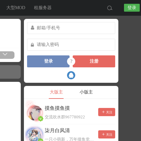
大型MOD
租服务器
登录
?
登录
注册
大版主
小版主
摸鱼摸鱼摸
关注
交流吹水群967780922
柒月白风清
关注
一只小萌新，万年摸鱼党！已经脱坑了。。。