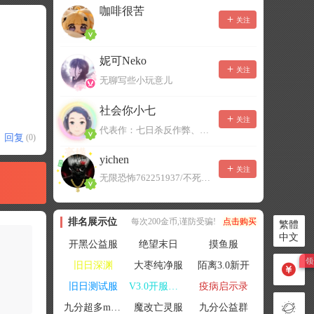
咖啡很苦
关注
妮可Neko
关注
无聊写些小玩意儿
社会你小七
关注
代表作：七日杀反作弊、七日杀云黑、七日杀BOT、七日杀云商城
回复
(0)
yichen
关注
无限恐怖762251937/不死者末日1080207504
排名展示位
每次200金币,谨防受骗!
点击购买
繁體
中文
开黑公益服
绝望末日
摸鱼服
旧日深渊
大枣纯净服
陌离3.0新开
旧日测试服
V3.0开服联机
疫病启示录
九分超多mod群
魔改亡灵服
九分公益群