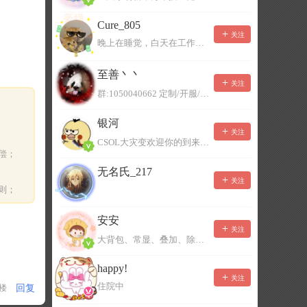
Cure_805
关注
晚上在睡觉，白天在工作，不一定能及时回复，有事可以留言！
至善丶丶
关注
群:1050040662 定制/开服/地图制作/价格公道
银河
关注
CSOL大灾变欢迎你的到来。QQ群：967780922
偿；
无名氏_217
关注
则；
安安
关注
大背包、常显、叠加、除草树，唯一作者QQ383125283
happy!
关注
住院中
回复
1楼