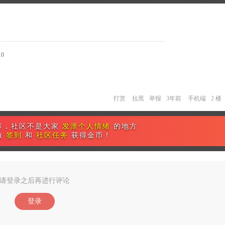
0
打赏
拉黑
举报
3年前
手机端
2 楼
容，社区不是大家
发泄个人情绪
的地方
做
签到
和
社区任务
获得金币！
请登录之后再进行评论
登录