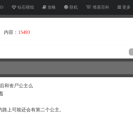
OD
钻石模组
攻略
联机
维基百科
更多
内容：
15493
皇后和丧尸公主么
畜
的路上可能还会有第二个公主。