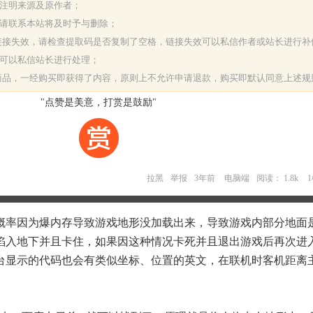
请注明来源及原作者；
，请联系本站将及时予与删除；
或链接失效，请检查提取码是否复制了空格，链接失效可以私信作者或站长进行补
决可以私信站长进行处理；
字商品，一经购买即获得了内容，原则上不允许申请退款，购买即默认同意上述规
"点赞是美意，打赏是鼓励"
拉黑
举报
3年前
电脑端
阅读： 1.8k
概率因为爆内存导致游戏地形没加载出来，导致游戏内部分地面
陷入地下并且卡住，如果因这种情况卡死并且退出游戏后再次进
台显示的代码也会有类似坐标、位置的英文，在联机时客机距离