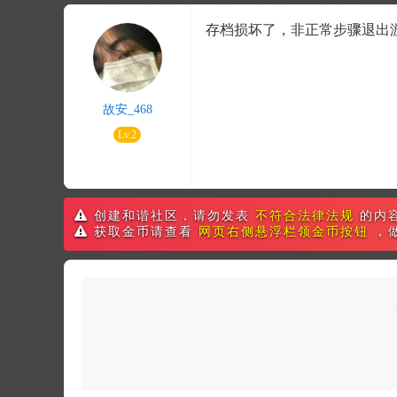
存档损坏了，非正常步骤退出
故安_468
Lv.2
创建和谐社区，请勿发表
不符合法律法规
的内
获取金币请查看
网页右侧悬浮栏领金币按钮
，