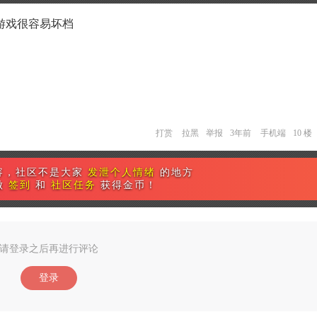
游戏很容易坏档
打赏
拉黑
举报
3年前
手机端
10 楼
容，社区不是大家
发泄个人情绪
的地方
做
签到
和
社区任务
获得金币！
请登录之后再进行评论
登录