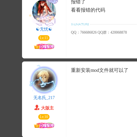
报错了
看看报错的代码
☯无忧☯
QQ：766686826 QQ群：420068878
Lv.11
重新安装mod文件就可以了
无名氏_217
大版主
Lv.10