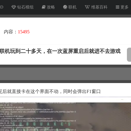
OD
钻石模组
攻略
联机
维基百科
更多
内容：
15495
人联机玩到二十多天，在一次蓝屏重启后就进不去游戏
完后就直接卡在这个界面不动，同时会弹出F1窗口