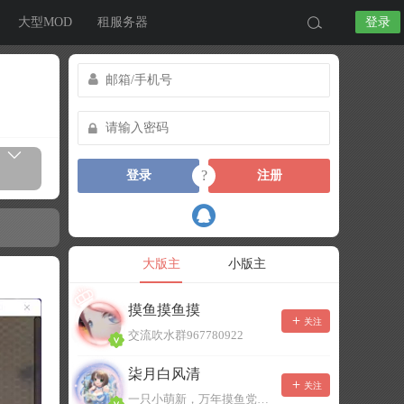
大型MOD
租服务器
登录
?
登录
注册
大版主
小版主
摸鱼摸鱼摸
关注
交流吹水群967780922
柒月白风清
关注
一只小萌新，万年摸鱼党！已经脱坑了。。。