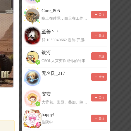
Cure_805
关注
晚上在睡觉，白天在工作，不一定能及时回复，有事可以留言！
至善丶丶
关注
群:1050040662 定制/开服/地图制作/价格公道
银河
关注
CSOL大灾变欢迎你的到来。QQ群：967780922
无名氏_217
关注
安安
关注
大背包、常显、叠加、除草树，唯一作者QQ383125283
happy!
关注
住院中