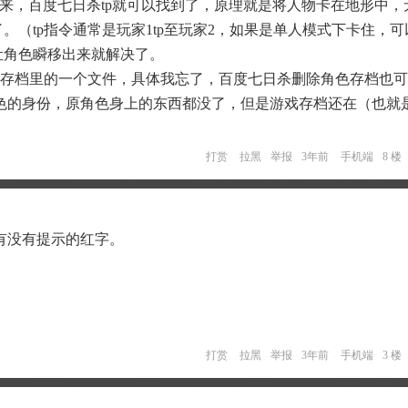
p出来，百度七日杀tp就可以找到了，原理就是将人物卡在地形中，
了。（tp指令通常是玩家1tp至玩家2，如果是单人模式下卡住，
让角色瞬移出来就解决了。
戏存档里的一个文件，具体我忘了，百度七日杀删除角色存档也
色的身份，原角色身上的东西都没了，但是游戏存档还在（也就
打赏
拉黑
举报
3年前
手机端
8 楼
有没有提示的红字。
打赏
拉黑
举报
3年前
手机端
3 楼