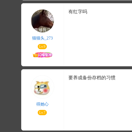
有红字吗
猫猫头_273
Lv.9
要养成备份存档的习惯
得她心
Lv.7