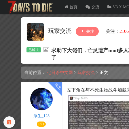
首页
交流
V3.X M
玩家交流
关注：
2106
关注
求助下大佬们，亡灵遗产mod多
了
当前位置：
七日杀中文网
>
玩家交流
>
正文
左下角在与不死生物战斗加载
浮生_128
Lv.1