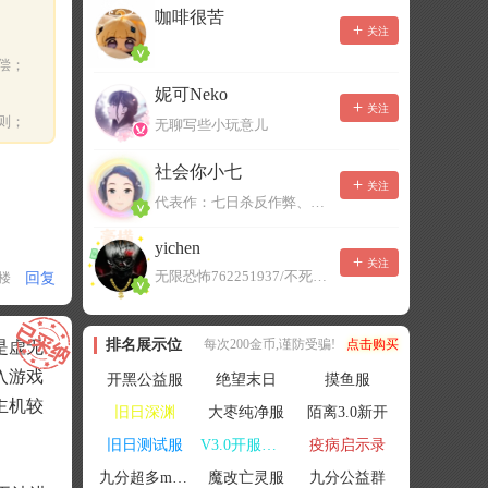
咖啡很苦
关注
偿；
妮可Neko
关注
则；
无聊写些小玩意儿
社会你小七
关注
代表作：七日杀反作弊、七日杀云黑、七日杀BOT、七日杀云商城
yichen
关注
无限恐怖762251937/不死者末日1080207504
回复
1楼
排名展示位
每次200金币,谨防受骗!
点击购买
是虚无
入游戏
开黑公益服
绝望末日
摸鱼服
主机较
旧日深渊
大枣纯净服
陌离3.0新开
旧日测试服
V3.0开服联机
疫病启示录
九分超多mod群
魔改亡灵服
九分公益群