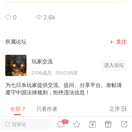
英雄大人
0
2.6k
Lv.8
 17:51
电脑端
其他&工具
日杀 模组安装/管理工具v1.1.0 测试版发
所属论坛
关注
IN10-WIN11
 MOD 管理器专为新手小白准备，让安装
 MOD 变得更简单不会手动查找目录？不
玩家交流
进入论坛
MOD 应该放在哪里？担心安装错误影响游
2106成员
15501内容
..
为七日杀玩家提供交流、提问、分享平台。发帖请
遵守中国法律规则，拒绝违法信息！
全部 7
只看作者
正序
武汉
7
写评论
xixiwswyl
Lv.3