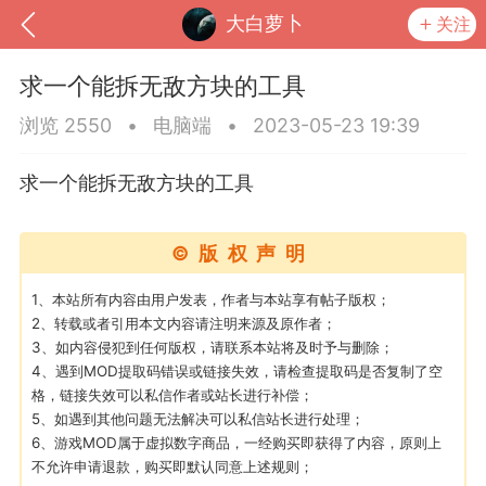
大白萝卜
关注
求一个能拆无敌方块的工具
浏览 2550
•
电脑端
•
2023-05-23 19:39
求一个能拆无敌方块的工具
©版权声明
1、本站所有内容由用户发表，作者与本站享有帖子版权；
2、转载或者引用本文内容请注明来源及原作者；
3、如内容侵犯到任何版权，请联系本站将及时予与删除；
到
我的钱包
道具
排行榜
4、遇到MOD提取码错误或链接失效，请检查提取码是否复制了空
格，链接失效可以私信作者或站长进行补偿；
5、如遇到其他问题无法解决可以私信站长进行处理；
6、游戏MOD属于虚拟数字商品，一经购买即获得了内容，原则上
流
MOD下载
攻略教程
联机招募
不允许申请退款，购买即默认同意上述规则；