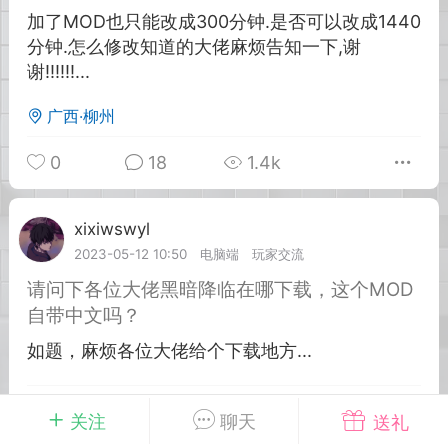
加了MOD也只能改成300分钟.是否可以改成1440
分钟.怎么修改知道的大佬麻烦告知一下,谢
英雄大人
Lv.8
谢!!!!!!...
25-02-10 15:45
电脑端
其他&工具
禁止发布联机可用的作弊模组，
广西·柳州
严查卖挂
用单机辅助引流私下售卖服务器外挂！
0
18
1.4k
机作弊模组的发布规范近期收到一些信息
些作弊模组在联机服务器使用,为了维护游
色环境，中文网特此发布以下声明，规范
xixiwswyl
Lv.3
模组的发布行为：1. *...
2023-05-12 10:50
电脑端
玩家交流
请问下各位大佬黑暗降临在哪下载，这个MOD
武汉
自带中文吗？
72
2.21w
如题，麻烦各位大佬给个下载地方...
0
4
863
关注
聊天
送礼
英雄大人
Lv.8