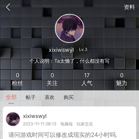
资料
xixiwswyl
Lv.3
个人说明：Ta太懒了，什么都没有写
0
0
17
0
粉丝
关注
人气
魅力
全部
帖子
喜欢
购买
到
我的钱包
道具
排行榜
xixiwswyl
Lv.3
2023-11-11 08:13
电脑端
玩家交流
流
MOD下载
攻略教程
联机招募
请问游戏时间可以修改成现实的24小时吗.