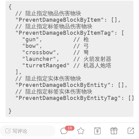
{

  // 阻止指定物品伤害物块

英雄大人
Lv.8
  "PreventDamageBlockByItem": [],

  // 阻止指定标签物品伤害物块

25-02-10 15:45
电脑端
其他&工具
  "PreventDamageBlockByItemTag": [

禁止发布联机可用的作弊模组，
严查卖挂
    "gun",         // 枪

用单机辅助引流私下售卖服务器外挂！
    "bow",         // 弓

    "crossbow",    // 弩

机作弊模组的发布规范近期收到一些信息
    "launcher",    // 火箭发射器

些作弊模组在联机服务器使用,为了维护游
    "turretRanged" // 机器人炮塔

色环境，中文网特此发布以下声明，规范
  ],

  // 阻止指定实体伤害物块

模组的发布行为：1. *...
  "PreventDamageBlockByEntity": [],

  // 阻止指定标签实体伤害物块

武汉
  "PreventDamageBlockByEntityTag": []

72
2.22w
}
18
在运行时修改
Config.json
文件可在控制台使用
pdb
写评论
英雄大人
Lv.8
reload
指令重载配置文件。