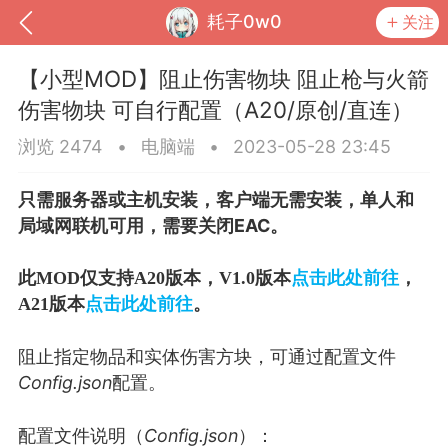
耗子0w0
关注
【小型MOD】阻止伤害物块 阻止枪与火箭
伤害物块 可自行配置（A20/原创/直连）
浏览 2474
•
电脑端
•
2023-05-28 23:45
只需服务器或主机安装，客户端无需安装，单人和
局域网联机可用，需要关闭EAC。
此MOD仅支持A20版本
，V1.0版本
点击此处前往
，
点击此处前往
A21版本
。
到
我的钱包
道具
排行榜
阻止指定物品和实体伤害方块，可通过配置文件
Config.json
配置。
流
MOD下载
攻略教程
联机招募
配置文件说明（
Config.json
）：