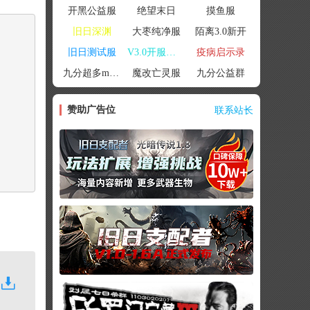
开黑公益服
绝望末日
摸鱼服
旧日深渊
大枣纯净服
陌离3.0新开
旧日测试服
V3.0开服联机
疫病启示录
九分超多mod群
魔改亡灵服
九分公益群
赞助广告位
联系站长