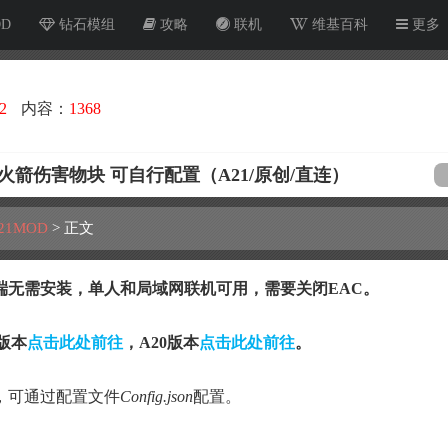
OD
钻石模组
攻略
联机
维基百科
更多
2
内容：
1368
箭伤害物块 可自行配置（A21/原创/直连）
21MOD
>
正文
端无需安装，单人和局域网联机可用，需要关闭EAC。
0版本
点击此处前往
，A20版本
点击此处前往
。
，可通过配置文件
Config.json
配置。