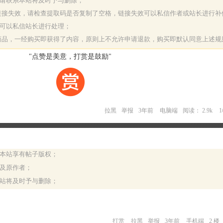
，请联系本站将及时予与删除；
或链接失效，请检查提取码是否复制了空格，链接失效可以私信作者或站长进行补
决可以私信站长进行处理；
字商品，一经购买即获得了内容，原则上不允许申请退款，购买即默认同意上述规
"点赞是美意，打赏是鼓励"
拉黑
举报
3年前
电脑端
阅读： 2.9k
与本站享有帖子版权；
源及原作者；
本站将及时予与删除；
打赏
拉黑
举报
3年前
手机端
2 楼