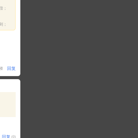
偿；
则；
回复
1楼
回复
(0)