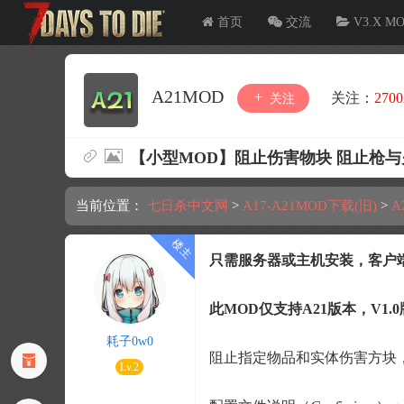
首页
交流
V3.X M
A21MOD
关注：
2700
关注
【小型MOD】阻止伤害物块 阻止枪与火
当前位置：
七日杀中文网
>
A17-A21MOD下载(旧)
>
A
只需服务器或主机安装，客户
此MOD仅支持A21版本
，V1.
耗子0w0
阻止指定物品和实体伤害方块
Lv.2