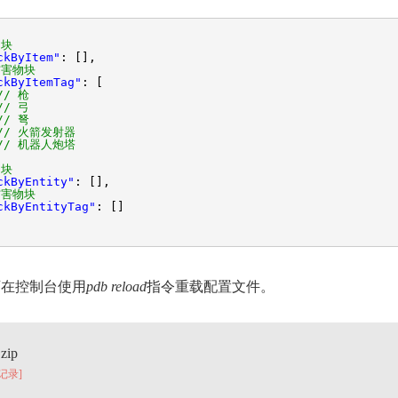
：
物块
ckByItem"
: [],
伤害物块
ckByItemTag"
: [
// 枪
// 弓
// 弩
// 火箭发射器
// 机器人炮塔
物块
ckByEntity"
: [],
伤害物块
ckByEntityTag"
: []
可在控制台使用
pdb reload
指令重载配置文件。
ip
[记录]