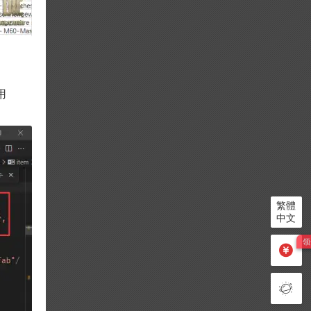
用
繁體
中文