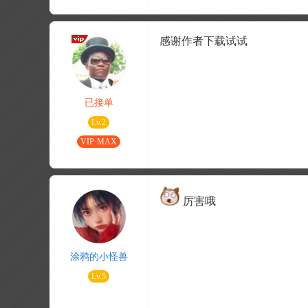
感谢作者下载试试
已接单
Lv.2
VIP·MAX
厉害哦
涂鸦的小怪兽
Lv.5