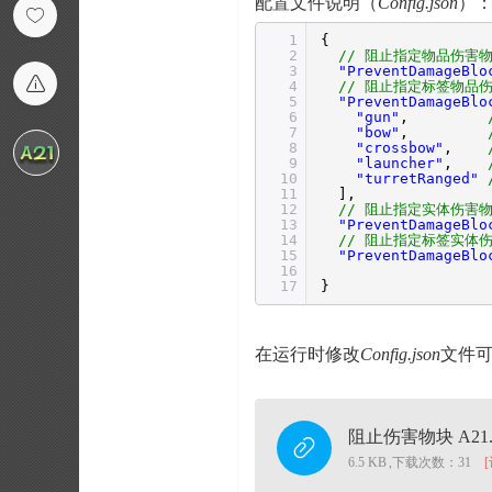
配置文件说明（
Config.json
）
1
{
2
// 阻止指定物品伤害
3
"PreventDamageBlo
4
// 阻止指定标签物品
5
"PreventDamageBlo
6
"gun"
,
7
"bow"
,
8
"crossbow"
,
9
"launcher"
,
10
"turretRanged"
11
],
12
// 阻止指定实体伤害
13
"PreventDamageBlo
14
// 阻止指定标签实体
15
"PreventDamageBlo
16
17
}
在运行时修改
Config.json
文件
阻止伤害物块 A21.z
6.5 KB
,
下载次数：31