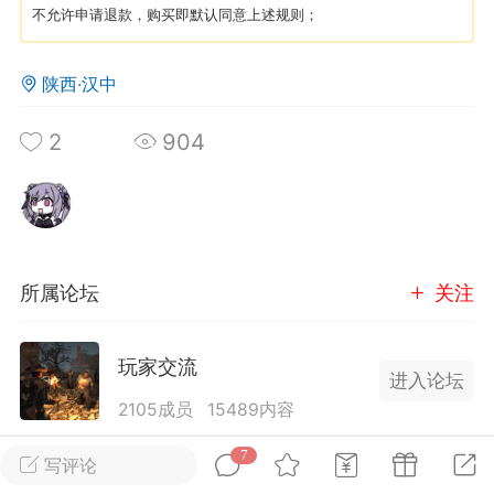
不允许申请退款，购买即默认同意上述规则；
英雄大人
Lv.8
陕西·汉中
25-02-10 15:45
电脑端
其他&工具
禁止发布联机可用的作弊模组，
严查卖挂
2
904
用单机辅助引流私下售卖服务器外挂！
机作弊模组的发布规范近期收到一些信息
些作弊模组在联机服务器使用,为了维护游
色环境，中文网特此发布以下声明，规范
模组的发布行为：1. *...
所属论坛
关注
武汉
玩家交流
72
2.21w
进入论坛
2105成员
15489内容
为七日杀玩家提供交流、提问、分享平台。发帖请
7
写评论
英雄大人
Lv.8
遵守中国法律规则，拒绝违法信息！