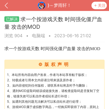
}～梦雨轩！
关注
求一个按游戏天数 时间强化僵尸血
量 攻击的MOD
浏览 904
•
电脑端
•
2023-06-16 21:02
求一个按游戏天数 时间强化僵尸血量 攻击的MOD
©版权声明
1、本站所有内容由用户发表，作者与本站享有帖子版权；
到
我的钱包
道具
排行榜
2、转载或者引用本文内容请注明来源及原作者；
3、如内容侵犯到任何版权，请联系本站将及时予与删除；
4、遇到MOD提取码错误或链接失效，请检查提取码是否复制了空
格，链接失效可以私信作者或站长进行补偿；
5、如遇到其他问题无法解决可以私信站长进行处理；
流
MOD下载
攻略教程
联机招募
6、游戏MOD属于虚拟数字商品，一经购买即获得了内容，原则上