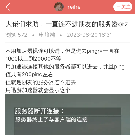
heihe
关注
大佬们求助，一直连不进朋友的服务器orz
浏览 572
•
电脑端
•
2023-06-20 16:31
不用加速器裸连可以进，但是进去ping值一直在
1600以上到20000不等。
用加速器连接其他的服务器都可以进去，并且ping
值只有200ping左右
但就是朋友的服务器连不进去
用迅游加速器就会显示这个
到
我的钱包
道具
排行榜
流
MOD下载
攻略教程
联机招募