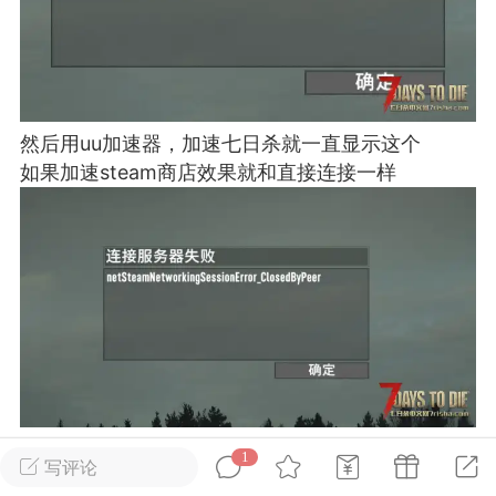
英雄大人
Lv.8
25-02-10 15:45
电脑端
其他&工具
禁止发布联机可用的作弊模组，
严查卖挂
然后用uu加速器，加速七日杀就一直显示这个
用单机辅助引流私下售卖服务器外挂！
如果加速steam商店效果就和直接连接一样
机作弊模组的发布规范近期收到一些信息
些作弊模组在联机服务器使用,为了维护游
色环境，中文网特此发布以下声明，规范
模组的发布行为：1. *...
武汉
72
2.21w
1
写评论
英雄大人
Lv.8
©版权声明