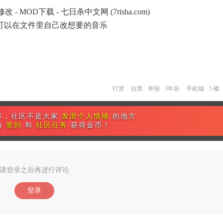
 MOD下载 - 七日杀中文网 (7risha.com)
可以在文件里自己改想要的音乐
打赏
拉黑
举报
3年前
手机端
5 楼
容，社区不是大家
发泄个人情绪
的地方
做
签到
和
社区任务
获得金币！
请登录之后再进行评论
登录