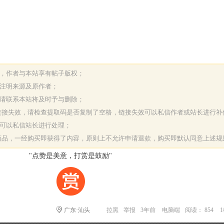
表，作者与本站享有帖子版权；
请注明来源及原作者；
，请联系本站将及时予与删除；
或链接失效，请检查提取码是否复制了空格，链接失效可以私信作者或站长进行补
决可以私信站长进行处理；
字商品，一经购买即获得了内容，原则上不允许申请退款，购买即默认同意上述规
"点赞是美意，打赏是鼓励"
广东·汕头
拉黑
举报
3年前
电脑端
阅读： 854