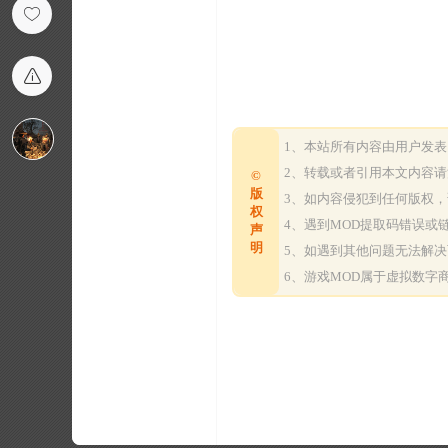
1、本站所有内容由用户发
2、转载或者引用本文内容
©
版
3、如内容侵犯到任何版权
权
4、遇到MOD提取码错误
声
明
5、如遇到其他问题无法解
6、游戏MOD属于虚拟数