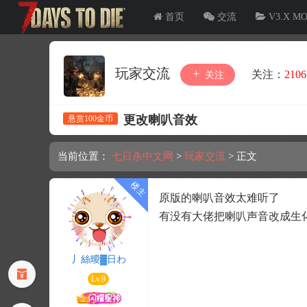
首页
交流
V3.X M
玩家交流
关注：
2106
关注
更改喇叭音效
悬赏100金币
当前位置：
七日杀中文网
>
玩家交流
>
正文
原版的喇叭音效太难听了
有没有大佬把喇叭声音改成生
丿絲曖▓日わ
Lv.9