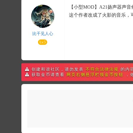
【小型MOD】A21扬声器声音修改 -
这个作者改成了火影的音乐，
比干见人心
Lv.5
创建和谐社区，请勿发表
不符合法律法规
的内
获取金币请查看
网页右侧悬浮栏领金币按钮
，