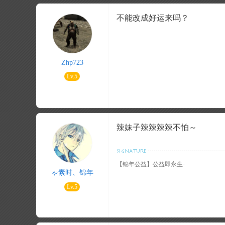
不能改成好运来吗？
Zhp723
Lv.5
辣妹子辣辣辣辣不怕～
【锦年公益】公益即永生-
ゃ素时、锦年
Lv.5