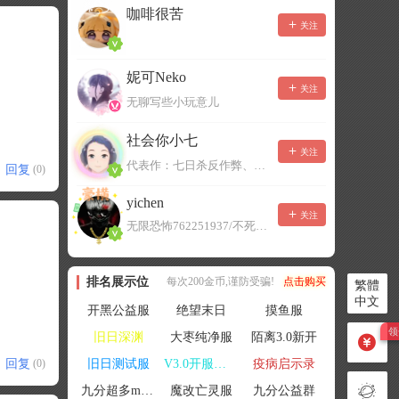
咖啡很苦
关注
妮可Neko
关注
无聊写些小玩意儿
社会你小七
关注
代表作：七日杀反作弊、七日杀云黑、七日杀BOT、七日杀云商城
回复
(0)
yichen
关注
无限恐怖762251937/不死者末日1080207504
排名展示位
每次200金币,谨防受骗!
点击购买
繁體
中文
开黑公益服
绝望末日
摸鱼服
旧日深渊
大枣纯净服
陌离3.0新开
回复
旧日测试服
V3.0开服联机
疫病启示录
(0)
九分超多mod群
魔改亡灵服
九分公益群