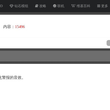
OD
钻石模组
攻略
联机
维基百科
更多
内容：
15496
化警报的音效。