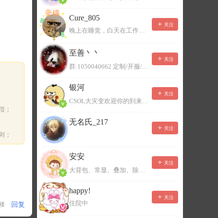
Cure_805
关注
晚上在睡觉，白天在工作，不一定能及时回复，有事可以留言！
至善丶丶
关注
群:1050040662 定制/开服/地图制作/价格公道
银河
关注
CSOL大灾变欢迎你的到来。QQ群：967780922
偿；
无名氏_217
关注
则；
安安
关注
大背包、常显、叠加、除草树，唯一作者QQ383125283
happy!
关注
住院中
回复
1楼