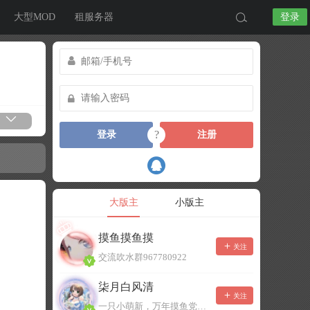
大型MOD
租服务器
登录
?
登录
注册
大版主
小版主
摸鱼摸鱼摸
关注
交流吹水群967780922
柒月白风清
关注
一只小萌新，万年摸鱼党！已经脱坑了。。。