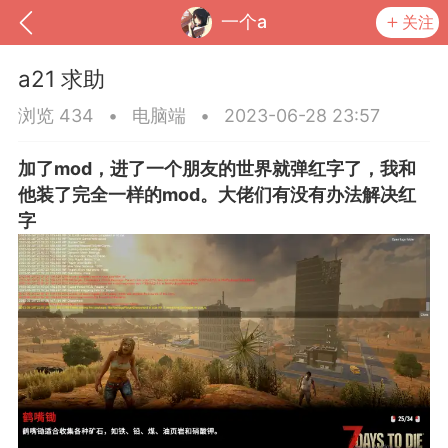
一个a
关注
a21 求助
浏览 434
•
电脑端
•
2023-06-28 23:57
加了mod，进了一个朋友的世界就弹红字了，我和
他装了完全一样的mod。大佬们有没有办法解决红
字
到
我的钱包
道具
排行榜
流
MOD下载
攻略教程
联机招募