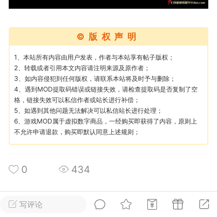
英雄大人
Lv.8
©版权声明
25-02-10 15:45
电脑端
其他&工具
禁止发布联机可用的作弊模组，
严查卖挂
1、本站所有内容由用户发表，作者与本站享有帖子版权；
用单机辅助引流私下售卖服务器外挂！
2、转载或者引用本文内容请注明来源及原作者；
3、如内容侵犯到任何版权，请联系本站将及时予与删除；
机作弊模组的发布规范近期收到一些信息
4、遇到MOD提取码错误或链接失效，请检查提取码是否复制了空
些作弊模组在联机服务器使用,为了维护游
格，链接失效可以私信作者或站长进行补偿；
色环境，中文网特此发布以下声明，规范
5、如遇到其他问题无法解决可以私信站长进行处理；
6、游戏MOD属于虚拟数字商品，一经购买即获得了内容，原则上
模组的发布行为：1. *...
不允许申请退款，购买即默认同意上述规则；
武汉
72
2.21w
0
434
写评论
英雄大人
Lv.8
所属论坛
关注