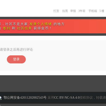
打赏
拉黑
举报
3年前
手机端
5 楼
容，社区不是大家
发泄个人情绪
的地方
做
签到
和
社区任务
获得金币！
请登录之后再进行评论
登录
鄂公网安备42011202002543号
采用
CC BY-NC-SA 4.0
授权协议，转载请