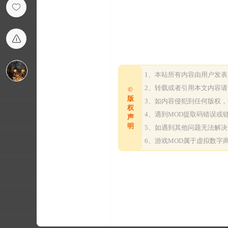
1、本站所有内容由用户发
2、转载或者引用本文内容
©
版
3、如内容侵犯到任何版权
权
4、遇到MOD提取码错误
声
明
5、如遇到其他问题无法解
6、游戏MOD属于虚拟数