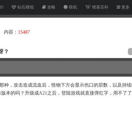
OD
钻石模组
攻略
联机
维基百科
更多
内容：
15487
呀？
面那种，攻击造成流血后，怪物下方会显示伤口的层数，以及持续
1版本的吗？升级成A21之后，登陆游戏就直接弹红字，用不了了