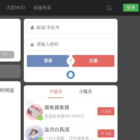
大型MOD
租服务器
登录
?
登录
注册
时间这
大版主
小版主
摸鱼摸鱼摸
关注
交流吹水群967780922
柒月白风清
关注
一只小萌新，万年摸鱼党！已经脱坑了。。。