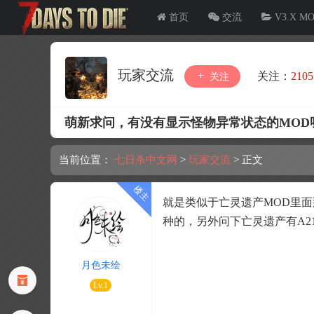
首页
交流
V3.X M
玩家交流
关注：
2105
关注
萌新求问，有没有显示怪物异常状态的MOD
当前位置：
七日杀中文网
>
玩家交流
>
正文
就是类似于亡灵遗产MOD里
种的，另外问下亡灵遗产有A2
月色未绘
Lv.1