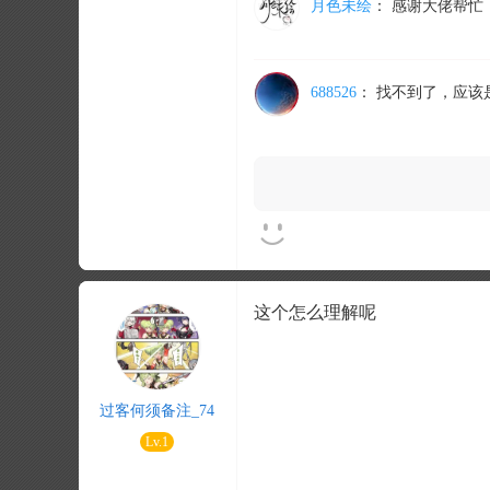
月色未绘
：
感谢大佬帮忙
688526
：
找不到了，应该
这个怎么理解呢
过客何须备注_74
Lv.1