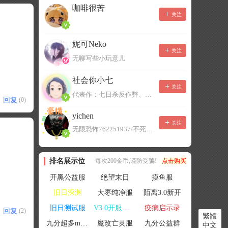
咖啡很苦
关注
妮可Neko
关注
无聊写些小玩意儿
社会你小七
关注
代表作：七日杀反作弊、七日杀云黑、七日杀BOT、七日杀云商城
回复
(0)
yichen
关注
无限恐怖762251937/不死者末日1080207504
排名展示位
每次200金币,谨防受骗!
点击购买
开黑公益服
绝望末日
摸鱼服
旧日深渊
大枣纯净服
陌离3.0新开
旧日测试服
V3.0开服联机
疫病启示录
回复
(2)
繁體
九分超多mod群
魔改亡灵服
九分公益群
中文