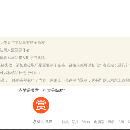
表，作者与本站享有帖子版权；
请注明来源及原作者；
，请联系本站将及时予与删除；
或链接失效，请检查提取码是否复制了空格，链接失效可以私信作者或站长进行补
决可以私信站长进行处理；
字商品，一经购买即获得了内容，原则上不允许申请退款，购买即默认同意上述规
"点赞是美意，打赏是鼓励"
湖北·武汉
拉黑
举报
3年前
电脑端
阅读： 838