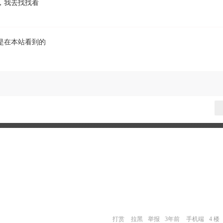
，我去找找看
是在本站看到的
打赏
拉黑
举报
3年前
手机端
4 楼