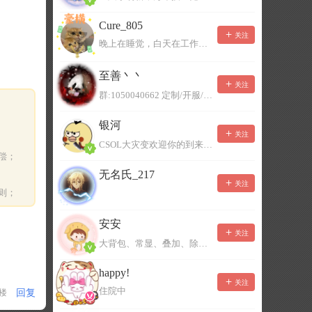
Cure_805
关注
晚上在睡觉，白天在工作，不一定能及时回复，有事可以留言！
至善丶丶
关注
群:1050040662 定制/开服/地图制作/价格公道
银河
关注
CSOL大灾变欢迎你的到来。QQ群：967780922
偿；
无名氏_217
关注
则；
安安
关注
大背包、常显、叠加、除草树，唯一作者QQ383125283
happy!
关注
住院中
回复
1楼