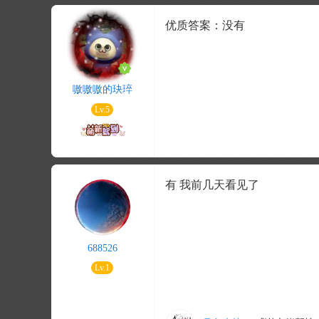
优质答案：没有
嗷嗷嗷的玦琗
Lv.5
有 我前几天看见了
688526
Lv.1