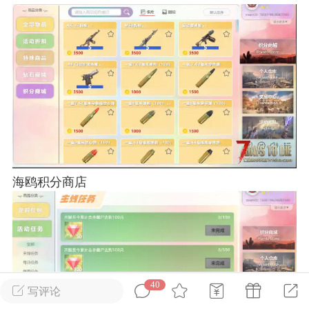
英雄大人
Lv.8
25-02-10 15:45
电脑端
其他&工具
禁止发布联机可用的作弊模组，
严查卖挂
用单机辅助引流私下售卖服务器外挂！
机作弊模组的发布规范近期收到一些信息
些作弊模组在联机服务器使用,为了维护游
色环境，中文网特此发布以下声明，规范
模组的发布行为：1. *...
海鸥积分商店
武汉
72
2.21w
40
写评论
英雄大人
Lv.8