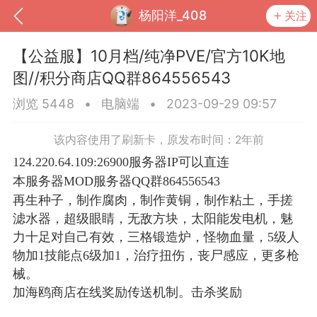
杨阳洋_408
关注
【公益服】10月档/纯净PVE/官方10K地
图//积分商店QQ群864556543
浏览 5448
•
电脑端
•
2023-09-29 09:57
该内容使用了刷新卡，原发布时间：2年前
124.220.64.109:26900服务器IP可以直连
本服务器MOD服务器QQ群864556543
再生种子，制作腐肉，制作黄铜，制作粘土，手搓
滤水器，超级眼睛，无敌方块，太阳能发电机，魅
到
我的钱包
道具
排行榜
力十足对自己有效，三格锻造炉，怪物血量，5级人
物加1技能点6级加1，治疗扭伤，丧尸感应，更多枪
械。
加海鸥商店在线奖励传送机制。击杀奖励
流
MOD下载
攻略教程
联机招募