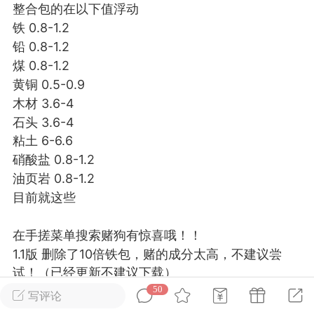
整合包的在以下值浮动
铁 0.8-1.2
英雄大人
Lv.8
铅
0.8-1.2
25-02-10 15:45
电脑端
其他&工具
煤
0.8-1.2
禁止发布联机可用的作弊模组，
严查卖挂
黄铜 0.5-0.9
用单机辅助引流私下售卖服务器外挂！
木材 3.6-4
石头
3.6-4
机作弊模组的发布规范近期收到一些信息
粘土 6-6.6
些作弊模组在联机服务器使用,为了维护游
硝酸盐
0.8-1.2
色环境，中文网特此发布以下声明，规范
模组的发布行为：1. *...
油页岩
0.8-1.2
目前就这些
武汉
在手搓菜单搜索赌狗有惊喜哦！！
72
2.22w
1.1版 删除了10倍铁包，赌的成分太高，不建议尝
试！（已经更新不建议下载）
1.3版 增加了物品描述，增加油页岩包，修复了油页
50
写评论
英雄大人
Lv.8
岩包的BUG，删除了10倍资源包的代码（推