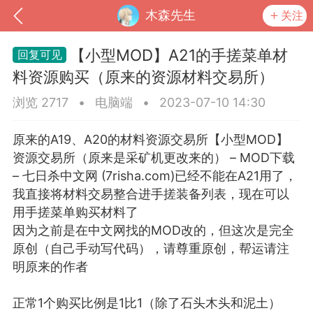
木森先生
关注
【小型MOD】A21的手搓菜单材
料资源购买（原来的资源材料交易所）
浏览 2717
•
电脑端
•
2023-07-10 14:30
原来的A19、A20的材料资源交易所
【小型MOD】
资源交易所（原来是采矿机更改来的） – MOD下载
– 七日杀中文网 (7risha.com)
已经不能在A21用了，
我直接将材料交易整合进手搓装备列表，现在可以
用手搓菜单购买材料了
到
我的钱包
道具
排行榜
因为之前是在中文网找的MOD改的，但这次是完全
原创（自己手动写代码），请尊重原创，帮运请注
明原来的作者
流
MOD下载
攻略教程
联机招募
正常1个购买比例是1比1（除了石头木头和泥土）