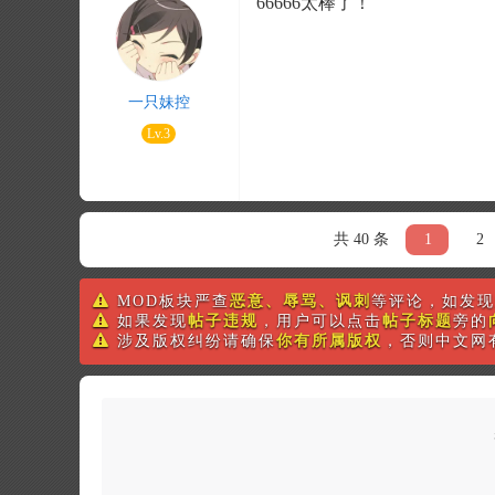
66666太棒了！
一只妹控
Lv.3
共 40 条
1
2
MOD板块严查
恶意、辱骂、讽刺
等评论，如发现
如果发现
帖子违规
，用户可以点击
帖子标题
旁的
涉及版权纠纷请确保
你有所属版权
，否则中文网