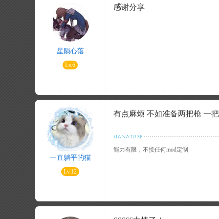
感谢分享
星陨心落
Lv.6
有点麻烦 不如准备两把枪 一
能力有限，不接任何mod定制
一直躺平的猫
Lv.12