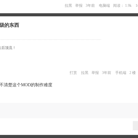
拉黑
举报
3年前
电脑端
阅读： 1.9k
高级的东西
术售后顶流！
打赏
拉黑
举报
3年前
手机端
2 楼
都不清楚这个MOD的制作难度