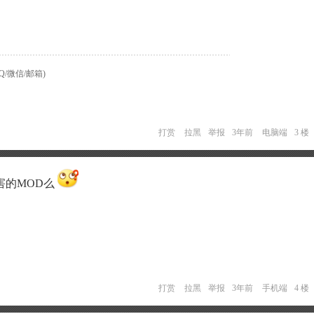
/微信/邮箱)
打赏
拉黑
举报
3年前
电脑端
3 楼
害的MOD么
打赏
拉黑
举报
3年前
手机端
4 楼