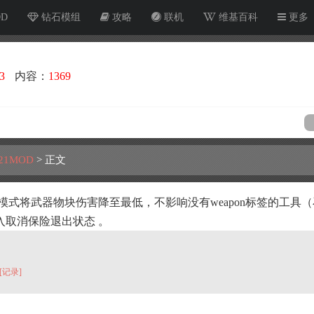
OD
钻石模组
攻略
联机
维基百科
更多
3
内容：
1369
21MOD
>
正文
模式将武器物块伤害降至最低，不影响没有weapon标签的工具
入取消保险退出状态 。
[记录]