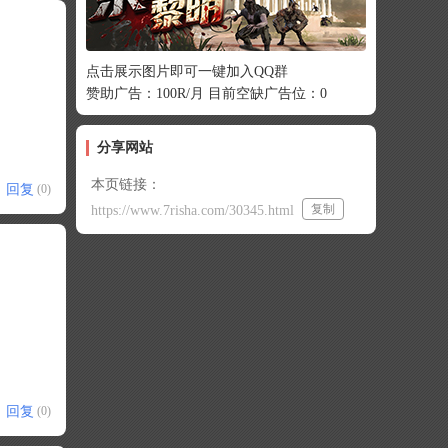
点击展示图片即可一键加入QQ群
赞助广告：100R/月 目前空缺广告位：0
分享网站
本页链接：
回复
(0)
复制
https://www.7risha.com/30345.html
回复
(0)