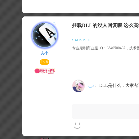
挂载DLL的没人回复嘛 这么
专业定制商业服+Q：3540500487，技
A小
Lv.8
._5
：
DLL是什么，大家