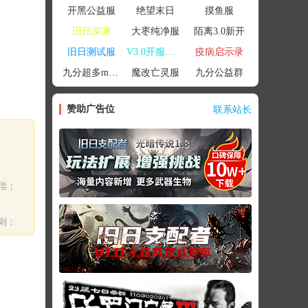
开黑公益服
绝望末日
摸鱼服
旧日深渊
大枣纯净服
陌离3.0新开
旧日测试服
V3.0开服联机
疫病启示录
九分超多mod群
魔改亡灵服
九分公益群
赞助广告位
联系站长
偿；
则；