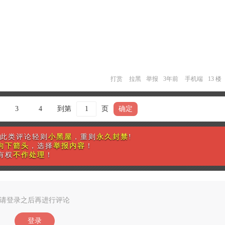
打赏
拉黑
举报
3年前
手机端
13 楼
3
4
到第
页
确定
此类评论轻则
小黑屋
，重则
永久封禁
!
向下箭头
，选择
举报内容
！
有权
不作处理
！
请登录之后再进行评论
登录