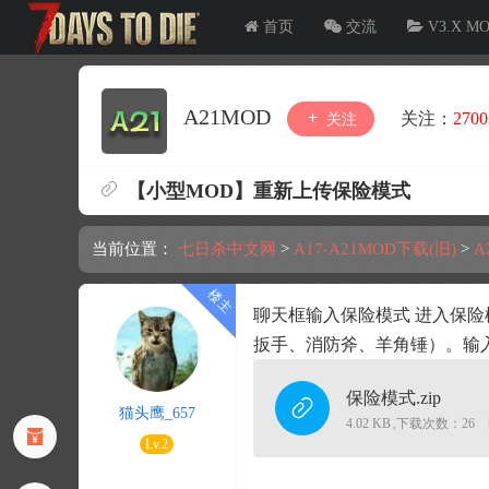
首页
交流
V3.X M
A21MOD
关注：
2700
关注
【小型MOD】重新上传保险模式
当前位置：
七日杀中文网
>
A17-A21MOD下载(旧)
>
A
聊天框输入保险模式 进入保险
扳手、消防斧、羊角锤）。输
保险模式.zip
猫头鹰_657
4.02 KB
,
下载次数：26
Lv.2