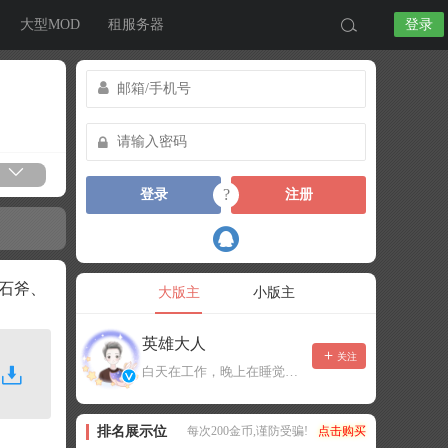
大型MOD
租服务器
登录
?
登录
注册
（石斧、
大版主
小版主
英雄大人
关注
白天在工作，晚上在睡觉，有事可以留言，不一定能及时回复！
排名展示位
每次200金币,谨防受骗!
点击购买