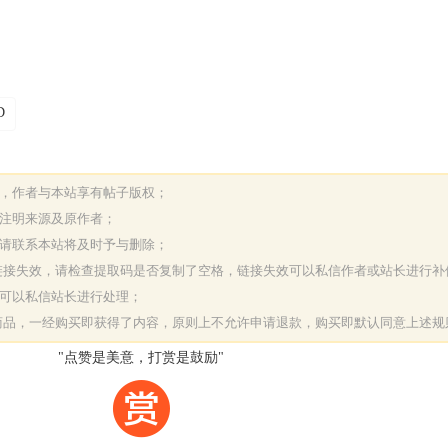
D
表，作者与本站享有帖子版权；
请注明来源及原作者；
，请联系本站将及时予与删除；
或链接失效，请检查提取码是否复制了空格，链接失效可以私信作者或站长进行补
决可以私信站长进行处理；
字商品，一经购买即获得了内容，原则上不允许申请退款，购买即默认同意上述规
"点赞是美意，打赏是鼓励"