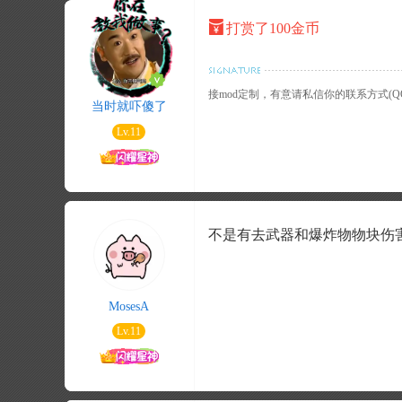
打赏了100金币
接mod定制，有意请私信你的联系方式(QQ
当时就吓傻了
Lv.11
不是有去武器和爆炸物物块伤
MosesA
Lv.11