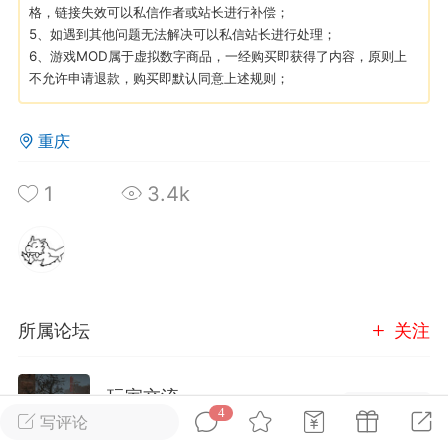
格，链接失效可以私信作者或站长进行补偿；
5、如遇到其他问题无法解决可以私信站长进行处理；
英雄大人
Lv.8
6、游戏MOD属于虚拟数字商品，一经购买即获得了内容，原则上
不允许申请退款，购买即默认同意上述规则；
25-02-10 15:45
电脑端
其他&工具
禁止发布联机可用的作弊模组，
严查卖挂
重庆
用单机辅助引流私下售卖服务器外挂！
机作弊模组的发布规范近期收到一些信息
1
3.4k
些作弊模组在联机服务器使用,为了维护游
色环境，中文网特此发布以下声明，规范
模组的发布行为：1. *...
武汉
所属论坛
关注
72
2.23w
玩家交流
进入论坛
4
写评论
英雄大人
Lv.8
2106成员
15496内容