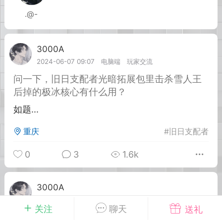
.@-
英雄大人
Lv.8
25-02-10 15:45
电脑端
其他&工具
3000A
Lv.8
禁止发布联机可用的作弊模组，
严查卖挂
2024-06-07 09:07
电脑端
玩家交流
用单机辅助引流私下售卖服务器外挂！
问一下，旧日支配者光暗拓展包里击杀雪人王
机作弊模组的发布规范近期收到一些信息
后掉的极冰核心有什么用？
些作弊模组在联机服务器使用,为了维护游
如题...
色环境，中文网特此发布以下声明，规范
模组的发布行为：1. *...
重庆
#
旧日支配者
武汉
0
3
1.6k
72
2.21w
3000A
Lv.8
2023-12-07 10:10
电脑端
玩家交流
关注
聊天
送礼
英雄大人
Lv.8
请问大佬们想要修改武器弹药堆叠上限怎么