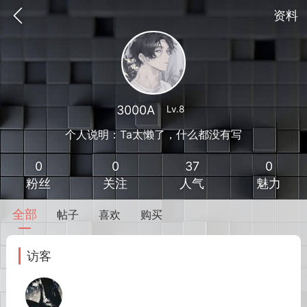
资料
3000A
Lv.8
个人说明：Ta太懒了，什么都没有写
0
0
37
0
粉丝
关注
人气
魅力
全部
帖子
喜欢
购买
到
我的钱包
道具
排行榜
访客
流
MOD下载
攻略教程
联机招募