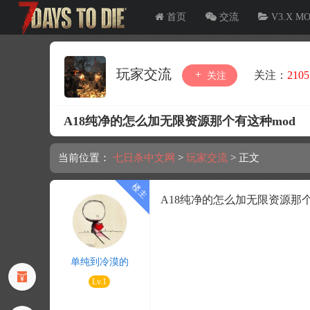
首页
交流
V3.X M
玩家交流
关注：
2105
关注
​A18纯净的怎么加无限资源那个有这种mod
当前位置：
七日杀中文网
>
玩家交流
>
正文
A18纯净的怎么加无限资源那个
单纯到冷漠的
Lv.1