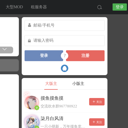
大型MOD
租服务器
登录
?
登录
注册
大版主
小版主
摸鱼摸鱼摸
关注
交流吹水群967780922
柒月白风清
关注
一只小萌新，万年摸鱼党！已经脱坑了。。。