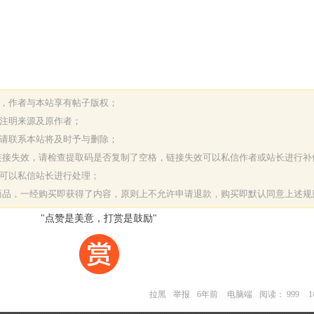
表，作者与本站享有帖子版权；
请注明来源及原作者；
，请联系本站将及时予与删除；
或链接失效，请检查提取码是否复制了空格，链接失效可以私信作者或站长进行补
决可以私信站长进行处理；
字商品，一经购买即获得了内容，原则上不允许申请退款，购买即默认同意上述规
"点赞是美意，打赏是鼓励"
拉黑
举报
6年前
电脑端
阅读： 999