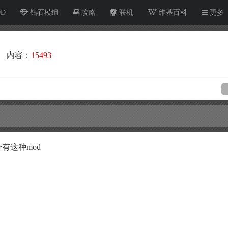
OD
钻石模组
攻略
联机
维基百科
更多
内容：
15493
有这种mod