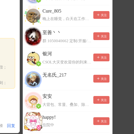
Cure_805
关注
晚上在睡觉，白天在工作，不一定能及时回复，有事可以留言！
至善丶丶
关注
群:1050040662 定制/开服/地图制作/价格公道
银河
关注
CSOL大灾变欢迎你的到来。QQ群：967780922
偿；
无名氏_217
关注
则；
安安
关注
大背包、常显、叠加、除草树，唯一作者QQ383125283
happy!
关注
住院中
回复
1楼