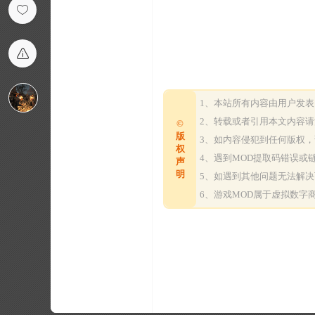
1、本站所有内容由用户发
2、转载或者引用本文内容
©
版
3、如内容侵犯到任何版权
权
4、遇到MOD提取码错误
声
明
5、如遇到其他问题无法解
6、游戏MOD属于虚拟数