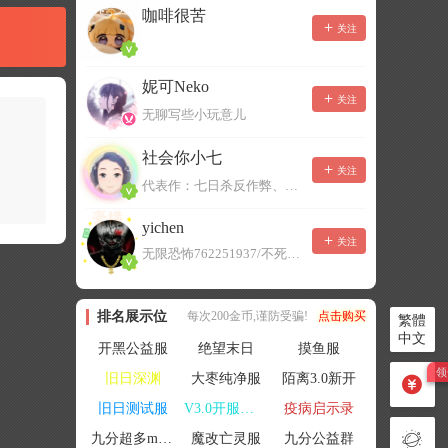
咖啡很苦
关注
妮可Neko
关注
无聊写些小玩意儿
社会你小七
关注
代表作：七日杀反作弊、七日杀云黑、七日杀BOT、七日杀云商城
yichen
关注
无限恐怖762251937/不死者末日1080207504
排名展示位
每次200金币,谨防受骗!
点击购买
繁體
中文
开黑公益服
绝望末日
摸鱼服
旧日深渊
大枣纯净服
陌离3.0新开
旧日测试服
V3.0开服联机
疫病启示录
九分超多mod群
魔改亡灵服
九分公益群