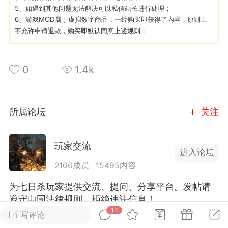
5、如遇到其他问题无法解决可以私信站长进行处理；
6、游戏MOD属于虚拟数字商品，一经购买即获得了内容，原则上
英雄大人
Lv.8
不允许申请退款，购买即默认同意上述规则；
25-02-10 15:45
电脑端
其他&工具
禁止发布联机可用的作弊模组，
严查卖挂
0
1.4k
用单机辅助引流私下售卖服务器外挂！
机作弊模组的发布规范近期收到一些信息
些作弊模组在联机服务器使用,为了维护游
所属论坛
关注
色环境，中文网特此发布以下声明，规范
模组的发布行为：1. *...
玩家交流
进入论坛
武汉
2106成员
15495内容
72
2.23w
为七日杀玩家提供交流、提问、分享平台。发帖请
遵守中国法律规则，拒绝违法信息！
14
写评论
英雄大人
Lv.8
全部 14
只看作者
正序