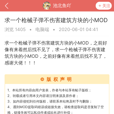
池北鱼吖
关注
求一个枪械子弹不伤害建筑方块的小MOD
浏览 1405
•
电脑端
•
2020-06-01 04:41
求一个枪械子弹不伤害建筑方块的小MOD，之前好
像有来着然后找不见了，求一个枪械子弹不伤害建
筑方块的小MOD，之前好像有来着然后找不见了，
感谢大佬！！！
©版权声明
到
我的钱包
道具
排行榜
1、本站所有内容由用户发表，作者与本站享有帖子版权；
2、转载或者引用本文内容请注明来源及原作者；
3、如内容侵犯到任何版权，请联系本站将及时予与删除；
4、遇到MOD提取码错误或链接失效，请检查提取码是否复制了空
流
MOD下载
攻略教程
联机招募
格，链接失效可以私信作者或站长进行补偿；