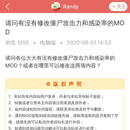
Randy
关注
请问有没有修改僵尸攻击力和感染率的MO
D
浏览 1055
•
电脑端
•
2020-06-01 14:53
请问各位大大有没有修改僵尸攻击力和感染率的
MOD？或者在哪里可以修改这两项内容？
©版权声明
到
我的钱包
道具
排行榜
1、本站所有内容由用户发表，作者与本站享有帖子版权；
2、转载或者引用本文内容请注明来源及原作者；
3、如内容侵犯到任何版权，请联系本站将及时予与删除；
4、遇到MOD提取码错误或链接失效，请检查提取码是否复制了空
格，链接失效可以私信作者或站长进行补偿；
流
MOD下载
攻略教程
联机招募
5、如遇到其他问题无法解决可以私信站长进行处理；