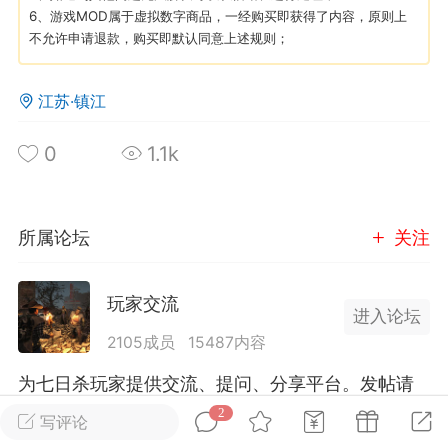
6、游戏MOD属于虚拟数字商品，一经购买即获得了内容，原则上
不允许申请退款，购买即默认同意上述规则；
英雄大人
Lv.8
25-02-10 15:45
电脑端
其他&工具
江苏·镇江
禁止发布联机可用的作弊模组，
严查卖挂
用单机辅助引流私下售卖服务器外挂！
0
1.1k
机作弊模组的发布规范近期收到一些信息
些作弊模组在联机服务器使用,为了维护游
色环境，中文网特此发布以下声明，规范
所属论坛
关注
模组的发布行为：1. *...
武汉
玩家交流
进入论坛
2105成员
15487内容
72
2.2w
为七日杀玩家提供交流、提问、分享平台。发帖请
遵守中国法律规则，拒绝违法信息！
2
写评论
英雄大人
Lv.8