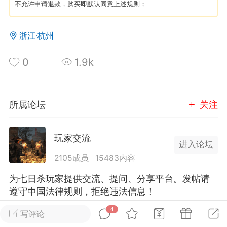
不允许申请退款，购买即默认同意上述规则；
英雄大人
Lv.8
浙江·杭州
25-02-10 15:45
电脑端
其他&工具
禁止发布联机可用的作弊模组，
严查卖挂
0
1.9k
用单机辅助引流私下售卖服务器外挂！
机作弊模组的发布规范近期收到一些信息
些作弊模组在联机服务器使用,为了维护游
所属论坛
关注
色环境，中文网特此发布以下声明，规范
模组的发布行为：1. *...
玩家交流
进入论坛
武汉
2105成员
15483内容
71
2.19w
为七日杀玩家提供交流、提问、分享平台。发帖请
遵守中国法律规则，拒绝违法信息！
4
写评论
英雄大人
Lv.8
全部 4
只看作者
正序