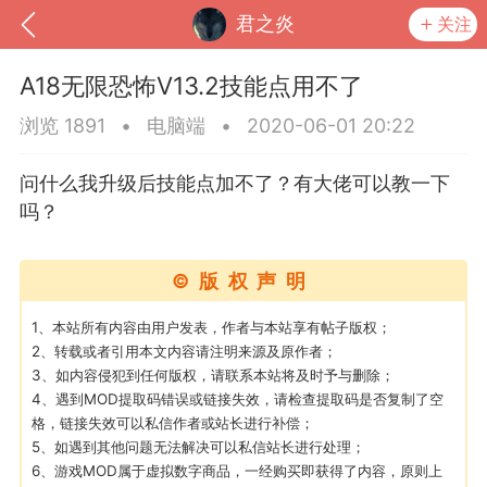
君之炎
关注
A18无限恐怖V13.2技能点用不了
浏览 1891
•
电脑端
•
2020-06-01 20:22
问什么我升级后技能点加不了？有大佬可以教一下
吗？
©版权声明
1、本站所有内容由用户发表，作者与本站享有帖子版权；
2、转载或者引用本文内容请注明来源及原作者；
到
我的钱包
道具
排行榜
3、如内容侵犯到任何版权，请联系本站将及时予与删除；
4、遇到MOD提取码错误或链接失效，请检查提取码是否复制了空
格，链接失效可以私信作者或站长进行补偿；
5、如遇到其他问题无法解决可以私信站长进行处理；
流
MOD下载
攻略教程
联机招募
6、游戏MOD属于虚拟数字商品，一经购买即获得了内容，原则上