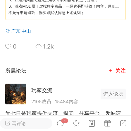
6、游戏MOD属于虚拟数字商品，一经购买即获得了内容，原则上
不允许申请退款，购买即默认同意上述规则；
英雄大人
Lv.8
25-02-10 15:45
电脑端
其他&工具
广东·中山
禁止发布联机可用的作弊模组，
严查卖挂
用单机辅助引流私下售卖服务器外挂！
0
1.2k
机作弊模组的发布规范近期收到一些信息
些作弊模组在联机服务器使用,为了维护游
色环境，中文网特此发布以下声明，规范
所属论坛
关注
模组的发布行为：1. *...
武汉
玩家交流
进入论坛
71
2.2w
2105成员
15484内容
为七日杀玩家提供交流、提问、分享平台。发帖请
遵守中国法律规则，拒绝违法信息！
4
写评论
英雄大人
Lv.8