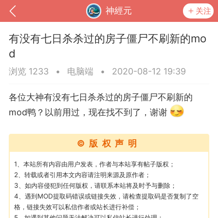
神經元
关注
有没有七日杀杀过的房子僵尸不刷新的mo
d
浏览 1233
•
电脑端
•
2020-08-12 19:39
各位大神有没有七日杀杀过的房子僵尸不刷新的
mod鸭？以前用过，现在找不到了，谢谢
©版权声明
到
我的钱包
道具
排行榜
1、本站所有内容由用户发表，作者与本站享有帖子版权；
2、转载或者引用本文内容请注明来源及原作者；
3、如内容侵犯到任何版权，请联系本站将及时予与删除；
4、遇到MOD提取码错误或链接失效，请检查提取码是否复制了空
流
MOD下载
攻略教程
联机招募
格，链接失效可以私信作者或站长进行补偿；
5、如遇到其他问题无法解决可以私信站长进行处理；