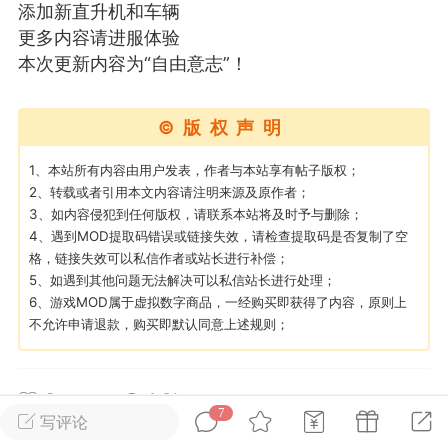
添加新直升机和车辆
更多内容请进服体验
英雄大人
Lv.8
本次更新内容为“自由意志”！
25-02-10 15:45
电脑端
其他&工具
禁止发布联机可用的作弊模组，
严查卖挂
©版权声明
用单机辅助引流私下售卖服务器外挂！
1、本站所有内容由用户发表，作者与本站享有帖子版权；
机作弊模组的发布规范近期收到一些信息
2、转载或者引用本文内容请注明来源及原作者；
些作弊模组在联机服务器使用,为了维护游
3、如内容侵犯到任何版权，请联系本站将及时予与删除；
色环境，中文网特此发布以下声明，规范
4、遇到MOD提取码错误或链接失效，请检查提取码是否复制了空
模组的发布行为：1. *...
格，链接失效可以私信作者或站长进行补偿；
5、如遇到其他问题无法解决可以私信站长进行处理；
武汉
6、游戏MOD属于虚拟数字商品，一经购买即获得了内容，原则上
不允许申请退款，购买即默认同意上述规则；
72
2.21w
0
1.6k
7
写评论
英雄大人
Lv.8