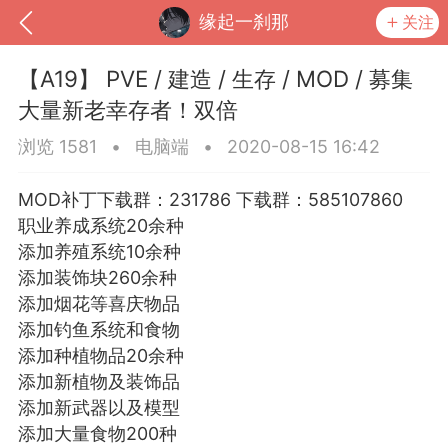
缘起一刹那
关注
【A19】 PVE / 建造 / 生存 / MOD / 募集
大量新老幸存者！双倍
浏览 1581
•
电脑端
•
2020-08-15 16:42
MOD补丁下载群：231786 下载群：585107860
职业养成系统20余种
添加养殖系统10余种
添加装饰块260余种
添加烟花等喜庆物品
到
我的钱包
道具
排行榜
添加钓鱼系统和食物
添加种植物品20余种
添加新植物及装饰品
添加新武器以及模型
流
MOD下载
攻略教程
联机招募
添加大量食物200种