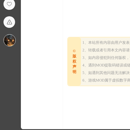
1、本站所有内容由用户发
2、转载或者引用本文内容
©
版
3、如内容侵犯到任何版权
权
4、遇到MOD提取码错误
声
明
5、如遇到其他问题无法解
6、游戏MOD属于虚拟数