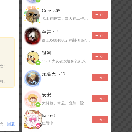
Cure_805
关注
晚上在睡觉，白天在工作，不一定能及时回复，有事可以留言！
至善丶丶
关注
群:1050040662 定制/开服/地图制作/价格公道
银河
关注
CSOL大灾变欢迎你的到来。QQ群：967780922
偿；
无名氏_217
关注
则；
安安
关注
大背包、常显、叠加、除草树，唯一作者QQ383125283
happy!
关注
住院中
回复
1楼