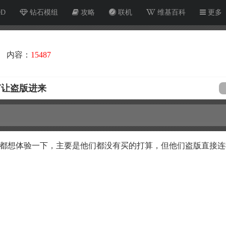
OD
钻石模组
攻略
联机
维基百科
更多
内容：
15487
何让盗版进来
友们都想体验一下，主要是他们都没有买的打算，但他们盗版直接