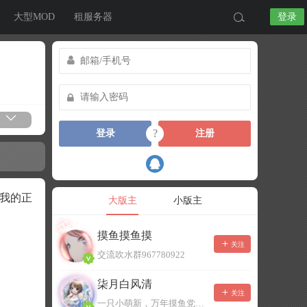
大型MOD
租服务器
登录
?
登录
注册
连我的正
大版主
小版主
摸鱼摸鱼摸
关注
交流吹水群967780922
柒月白风清
关注
一只小萌新，万年摸鱼党！已经脱坑了。。。