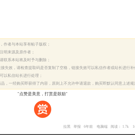
表，作者与本站享有帖子版权；
请注明来源及原作者；
，请联系本站将及时予与删除；
或链接失效，请检查提取码是否复制了空格，链接失效可以私信作者或站长进行补
决可以私信站长进行处理；
字商品，一经购买即获得了内容，原则上不允许申请退款，购买即默认同意上述规
"点赞是美意，打赏是鼓励"
拉黑
举报
6年前
电脑端
阅读： 1.7k