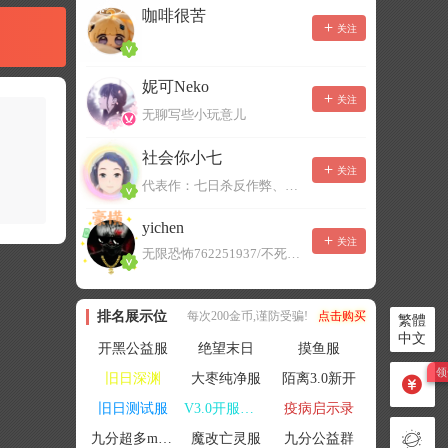
咖啡很苦
关注
妮可Neko
关注
无聊写些小玩意儿
社会你小七
关注
代表作：七日杀反作弊、七日杀云黑、七日杀BOT、七日杀云商城
yichen
关注
无限恐怖762251937/不死者末日1080207504
排名展示位
每次200金币,谨防受骗!
点击购买
繁體
中文
开黑公益服
绝望末日
摸鱼服
旧日深渊
大枣纯净服
陌离3.0新开
旧日测试服
V3.0开服联机
疫病启示录
九分超多mod群
魔改亡灵服
九分公益群