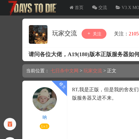
首页
交流
V3.X M
玩家交流
关注：
2105
关注
请问各位大佬，A19(180)版本正版服务器如
当前位置：
七日杀中文网
>
玩家交流
>
正文
RT,我是正版，但是我的舍
版服务器又进不来。
呐
Lv.1