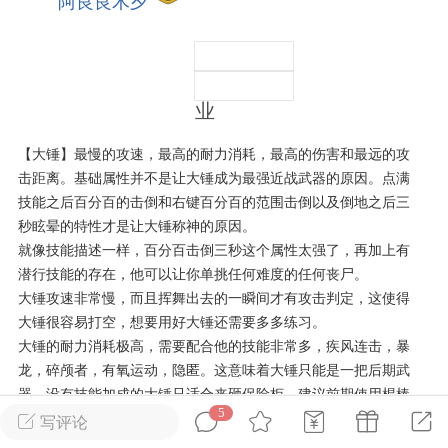
阿良良木夕
英雄大人
Lv.8
我快毕
25-02-10 15:45
电脑端
其他&工具
8
业
禁止发布联机可用的作弊模组，
严查卖挂
用单机辅助引流私下售卖服务器外挂！
【大锤】最慢的攻速，最高的耐力消耗，最高的伤害和最远的攻
机作弊模组的发布规范近期收到一些信息
击距离。基础属性并不是让大锤成为最强近战武器的原因。点满
技能之后百分百的击倒和右键百分百的范围击倒以及倒地之后三
些作弊模组在联机服务器使用,为了维护游
秒眩晕的特性才是让大锤称神的原因。
色环境，中文网特此发布以下声明，规范
就像技能描述一样，百分百击倒三秒这个属性太强了，再加上有
模组的发布行为：1. *...
潜行技能的存在，他可以让你单挑任何难度的任何丧尸。
大锤攻速非常慢，而且挥舞出去的一瞬间才有攻击判定，这使得
武汉
大锤很容易打空，想要用好大锤还需要多多练习。
72
2.21w
大锤的耐力消耗极高，需要配合他的技能非常多，疾风连击，暴
龙，碎颅者，有氧运动，隐匿。这意味着大锤只能是一把后期武
器，没有技能加成的大锤只适合来砸保险柜。建议前期使用棍棒
5
过度。
写评论
英雄大人
Lv.8