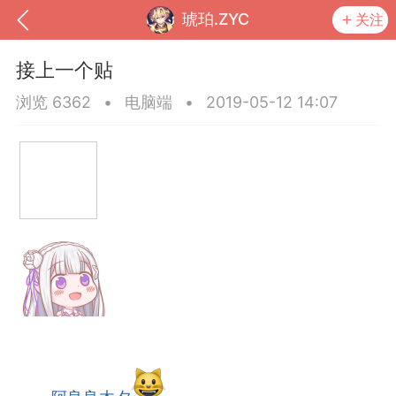
琥珀.ZYC
关注
接上一个贴
浏览 6362
•
电脑端
•
2019-05-12 14:07
到
我的钱包
道具
排行榜
流
MOD下载
攻略教程
联机招募