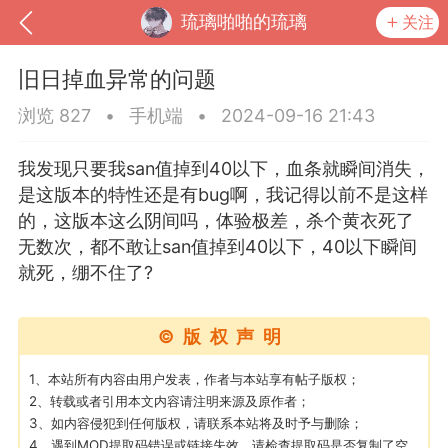
琉璃啪啪的琉璃
关注
旧日掉血异常的问题
浏览 827
•
手机端
•
2024-09-16 21:43
我发现只要我san值掉到40以下，血条就瞬间消失，
是这版本的特性还是有bug啊，我记得以前不是这样
的，这版本这么阴间吗，体验极差，杀个黄衣死了
无数次，都不敢让san值掉到40以下，40以下瞬间
就死，绷不住了?
到
我的钱包
道具
排行榜
©版权声明
1、本站所有内容由用户发表，作者与本站享有帖子版权；
2、转载或者引用本文内容请注明来源及原作者；
流
MOD下载
攻略教程
联机招募
3、如内容侵犯到任何版权，请联系本站将及时予与删除；
4、遇到MOD提取码错误或链接失效，请检查提取码是否复制了空