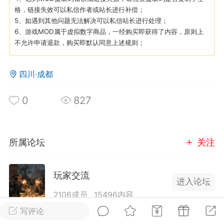
格，链接失效可以私信作者或站长进行补偿；
5、如遇到其他问题无法解决可以私信站长进行处理；
英雄大人
Lv.8
6、游戏MOD属于虚拟数字商品，一经购买即获得了内容，原则上
25-02-10 15:45
电脑端
其他&工具
不允许申请退款，购买即默认同意上述规则；
禁止发布联机可用的作弊模组，
严查卖挂
用单机辅助引流私下售卖服务器外挂！
四川·成都
机作弊模组的发布规范近期收到一些信息
0
827
些作弊模组在联机服务器使用,为了维护游
色环境，中文网特此发布以下声明，规范
模组的发布行为：1. *...
所属论坛
关注
武汉
72
2.22w
玩家交流
进入论坛
2106成员
15496内容
写评论
英雄大人
Lv.8
为七日杀玩家提供交流、提问、分享平台。发帖请