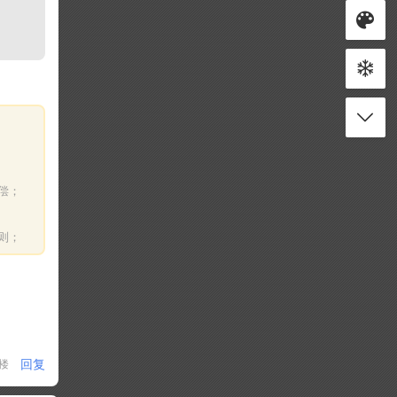
偿；
则；
回复
1楼