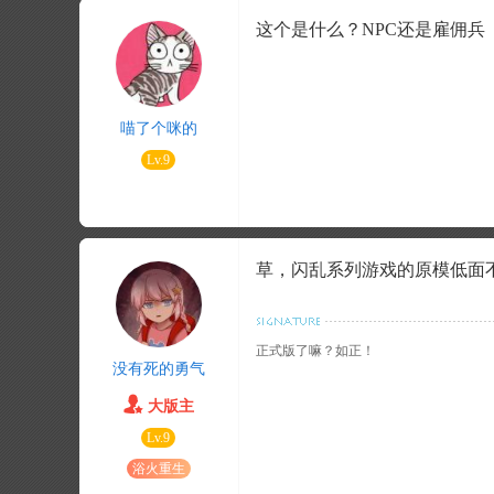
这个是什么？NPC还是雇佣兵
喵了个咪的
Lv.9
草，闪乱系列游戏的原模低面
正式版了嘛？如正！
没有死的勇气
大版主
Lv.9
浴火重生