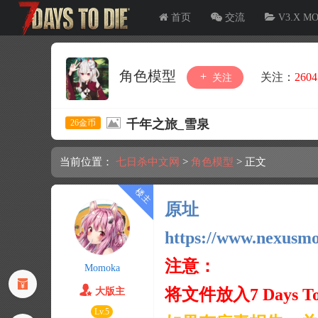
首页
交流
V3.X M
角色模型
关注：
2604
关注
千年之旅_雪泉
26金币
当前位置：
七日杀中文网
>
角色模型
>
正文
原址
https://www.nexusmo
注意
：
Momoka
将文件放入
7 Days T
大版主
Lv.5