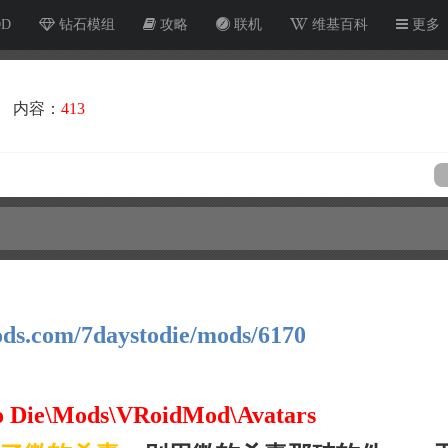
OD
钻石模组
攻略
联机
维基百科
更多
内容：
413
ds.com/7daystodie/mods/6170
o Die\Mods\VRoidMod\Avatars