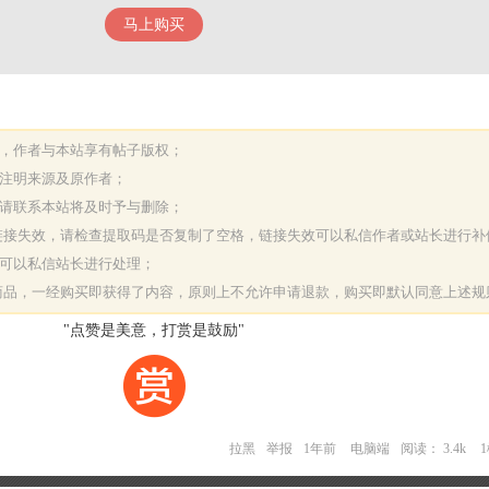
马上购买
表，作者与本站享有帖子版权；
请注明来源及原作者；
，请联系本站将及时予与删除；
或链接失效，请检查提取码是否复制了空格，链接失效可以私信作者或站长进行补
决可以私信站长进行处理；
字商品，一经购买即获得了内容，原则上不允许申请退款，购买即默认同意上述规
"点赞是美意，打赏是鼓励"
拉黑
举报
1年前
电脑端
阅读： 3.4k