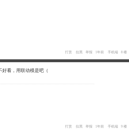
打赏
拉黑
举报
1年前
手机端
8 楼
不好看，用联动模是吧（
打赏
拉黑
举报
1年前
手机端
9 楼