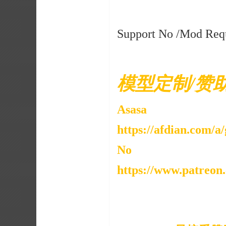
Support No /Mod Req
模型定制/赞
Asasa
https://afdian.com/
No
https://www.patreo