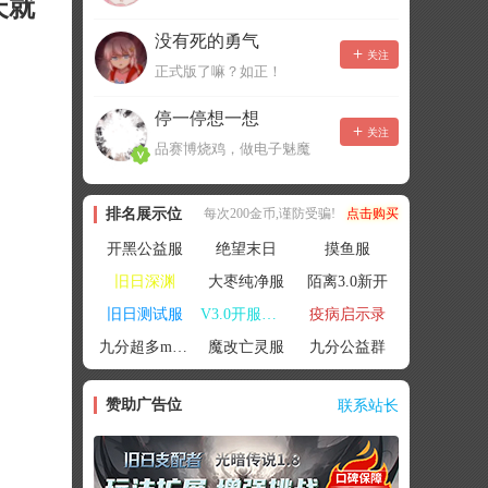
天就
没有死的勇气
关注
正式版了嘛？如正！
停一停想一想
关注
品赛博烧鸡，做电子魅魔
排名展示位
每次200金币,谨防受骗!
点击购买
开黑公益服
绝望末日
摸鱼服
旧日深渊
大枣纯净服
陌离3.0新开
旧日测试服
V3.0开服联机
疫病启示录
九分超多mod群
魔改亡灵服
九分公益群
赞助广告位
联系站长