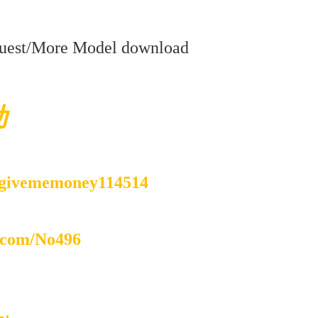
uest/More Model download
助
a/givememoney114514
n.com/No496