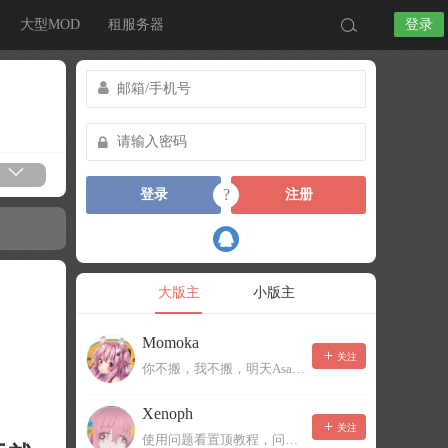
大型MOD
租服务器
登录
?
登录
注册
大版主
小版主
Momoka
关注
你不搬，我不搬，明天Asa就丸蛋
Xenoph
关注
使用问题看置顶教程，问题反馈带图片日志