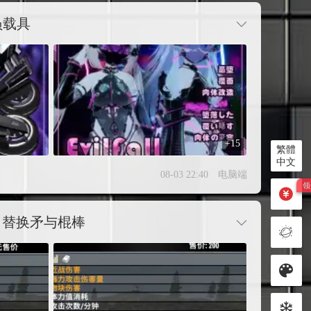
员载具
+15
繁體
中文
08-03 22:40
电脑端
，替换矛与棍棒