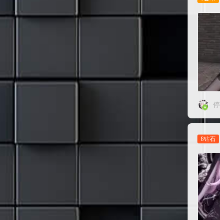
停
8钻石