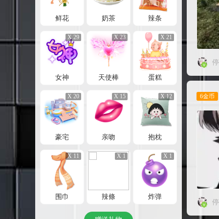
鲜花
奶茶
辣条
X 29
X 23
X 21
停
女神
天使棒
蛋糕
6金币
X 20
X 15
X 12
豪宅
亲吻
抱枕
X 11
X 1
X 1
围巾
辣條
炸弹
停