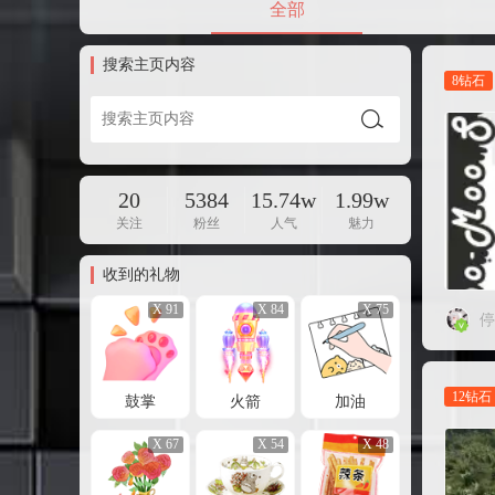
全部
搜索主页内容
8钻石
20
5384
15.74w
1.99w
关注
粉丝
人气
魅力
收到的礼物
X 91
X 84
X 75
停
12钻石
鼓掌
火箭
加油
X 67
X 54
X 48