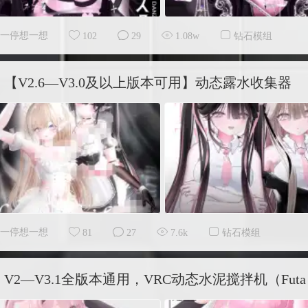
一停想一想
102
29
1.08w
钻石模组
【V2.6—V3.0及以上版本可用】动态露水收集器
一停想一想
81
27
7.6k
钻石模组
V2—V3.1全版本通用，VRC动态水泥搅拌机（Fut