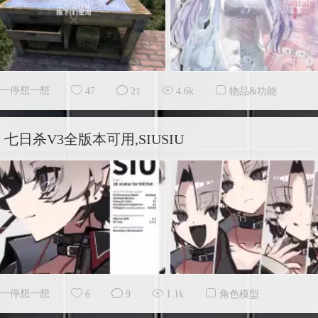
一停想一想
47
21
4.6k
物品&功能
七日杀V3全版本可用,SIUSIU
一停想一想
6
9
1.1k
角色模型