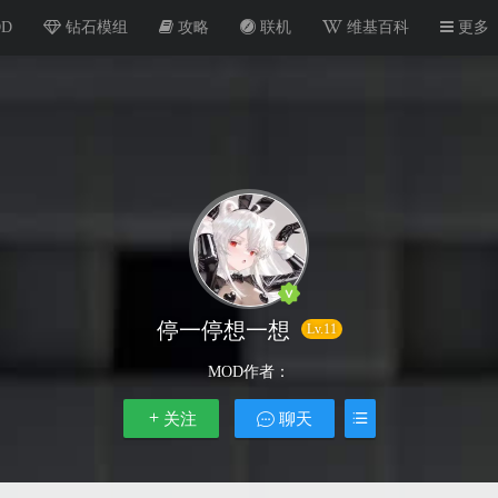
OD
钻石模组
攻略
联机
维基百科
更多
停一停想一想
Lv.11
MOD作者：
关注
聊天