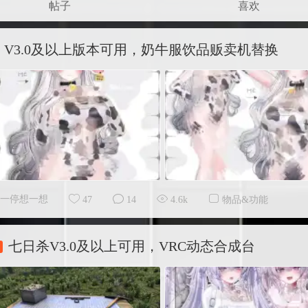
帖子
喜欢
V3.0及以上版本可用，奶牛服饮品贩卖机替换
一停想一想
47
14
4.6k
物品&功能
七日杀V3.0及以上可用，VRC动态合成台