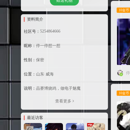
赠送礼物
10金币
资料简介
5254864666
社区号：
昵称：
停一停想一想
性别：
保密
停
位置：
山东·威海
说明：
品赛博烧鸡，做电子魅魔
10金币
查看更多
最近访客