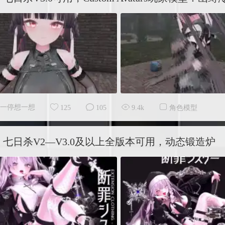
一停想一想
125
105
9.4k
角色模型
七日杀V2—V3.0及以上全版本可用，动态锻造炉