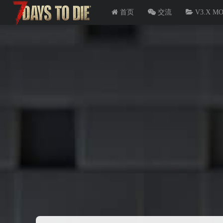
首页
交流
V3.X M