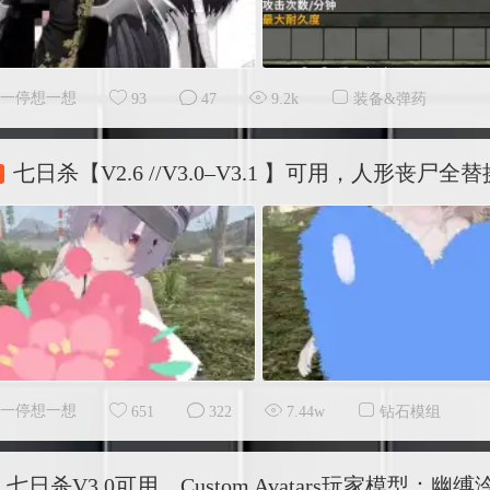
一停想一想
93
47
9.2k
装备&弹药
七日杀【V2.6 //V3.0–V3.1 】可用，人形丧尸全替
一停想一想
651
322
7.44w
钻石模组
七日杀V3.0可用，Custom Avatars玩家模型：幽缚