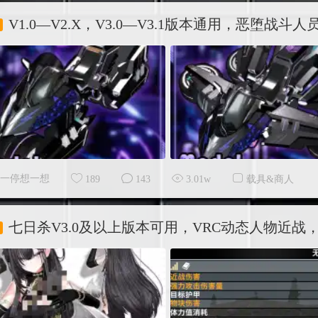
V1.0—V2.X，V3.0—V3.1版本通用，恶堕战斗人
一停想一想
189
143
3.01w
载具&商人
七日杀V3.0及以上版本可用，VRC动态人物近战