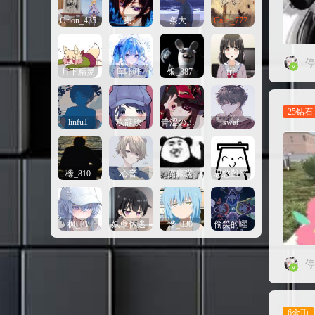
Orion_435
秦,
一条大金鱼
Calc._777
停
月下精灵
库呼呼
银_387
frf
25钻石
linfu1
玖辞欣
青涩の果汁
swaf
橼_810
心音
廣癜骥
思慾難平
枫_71
妖孽休逃
烨_830
偷笑的曜
停
6金币