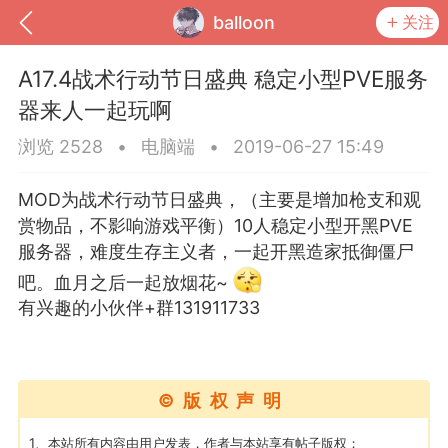
balloon
关注
A17.4战术行动节日盛典 稳定小型PVE服务
器来人一起玩啊
浏览 2528
•
电脑端
•
2019-06-27 15:49
MOD为战术行动节日盛典，（主要是增加枪支和观
赏物品，不影响游戏平衡）10人稳定小型开黑PVE
服务器，难度生存主义者，一起开黑造家抵御僵尸
吧。血月之后一起放烟花~
有兴趣的小伙伴+群131911733
到
我的钱包
道具
排行榜
©版权声明
流
MOD下载
攻略教程
联机招募
1、本站所有内容由用户发表，作者与本站享有帖子版权；