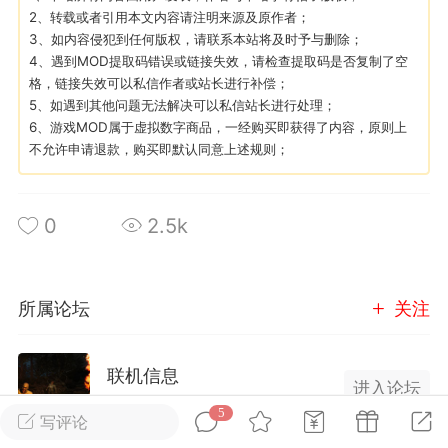
2、转载或者引用本文内容请注明来源及原作者；
3、如内容侵犯到任何版权，请联系本站将及时予与删除；
英雄大人
Lv.8
4、遇到MOD提取码错误或链接失效，请检查提取码是否复制了空
格，链接失效可以私信作者或站长进行补偿；
25-02-10 15:45
电脑端
其他&工具
5、如遇到其他问题无法解决可以私信站长进行处理；
禁止发布联机可用的作弊模组，
严查卖挂
6、游戏MOD属于虚拟数字商品，一经购买即获得了内容，原则上
用单机辅助引流私下售卖服务器外挂！
不允许申请退款，购买即默认同意上述规则；
机作弊模组的发布规范近期收到一些信息
些作弊模组在联机服务器使用,为了维护游
0
2.5k
色环境，中文网特此发布以下声明，规范
模组的发布行为：1. *...
武汉
所属论坛
关注
72
2.21w
联机信息
进入论坛
745成员
2173内容
5
写评论
英雄大人
Lv.8