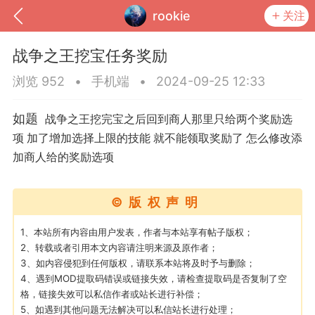
rookie
关注
战争之王挖宝任务奖励
浏览 952
•
手机端
•
2024-09-25 12:33
如题
战争之王挖完宝之后回到商人那里只给两个奖励选
项 加了增加选择上限的技能 就不能领取奖励了 怎么修改添
加商人给的奖励选项
©版权声明
到
我的钱包
道具
排行榜
1、本站所有内容由用户发表，作者与本站享有帖子版权；
2、转载或者引用本文内容请注明来源及原作者；
3、如内容侵犯到任何版权，请联系本站将及时予与删除；
4、遇到MOD提取码错误或链接失效，请检查提取码是否复制了空
格，链接失效可以私信作者或站长进行补偿；
流
MOD下载
攻略教程
联机招募
5、如遇到其他问题无法解决可以私信站长进行处理；