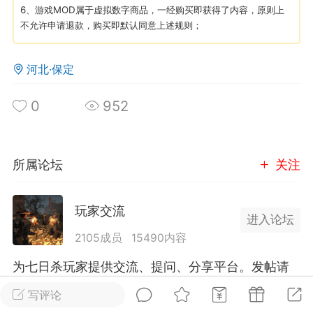
6、游戏MOD属于虚拟数字商品，一经购买即获得了内容，原则上
不允许申请退款，购买即默认同意上述规则；
英雄大人
Lv.8
25-02-10 15:45
电脑端
其他&工具
河北·保定
禁止发布联机可用的作弊模组，
严查卖挂
用单机辅助引流私下售卖服务器外挂！
0
952
机作弊模组的发布规范近期收到一些信息
些作弊模组在联机服务器使用,为了维护游
色环境，中文网特此发布以下声明，规范
所属论坛
关注
模组的发布行为：1. *...
武汉
玩家交流
进入论坛
2105成员
15490内容
72
2.21w
为七日杀玩家提供交流、提问、分享平台。发帖请
遵守中国法律规则，拒绝违法信息！
写评论
英雄大人
Lv.8