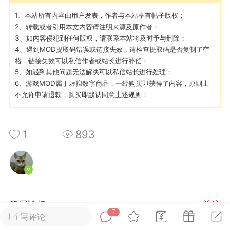
1、本站所有内容由用户发表，作者与本站享有帖子版权；
2、转载或者引用本文内容请注明来源及原作者；
英雄大人
Lv.8
3、如内容侵犯到任何版权，请联系本站将及时予与删除；
25-02-10 15:45
电脑端
其他&工具
4、遇到MOD提取码错误或链接失效，请检查提取码是否复制了空
禁止发布联机可用的作弊模组，
严查卖挂
格，链接失效可以私信作者或站长进行补偿；
用单机辅助引流私下售卖服务器外挂！
5、如遇到其他问题无法解决可以私信站长进行处理；
6、游戏MOD属于虚拟数字商品，一经购买即获得了内容，原则上
机作弊模组的发布规范近期收到一些信息
不允许申请退款，购买即默认同意上述规则；
些作弊模组在联机服务器使用,为了维护游
色环境，中文网特此发布以下声明，规范
模组的发布行为：1. *...
1
893
武汉
72
2.21w
所属论坛
关注
7
写评论
英雄大人
Lv.8