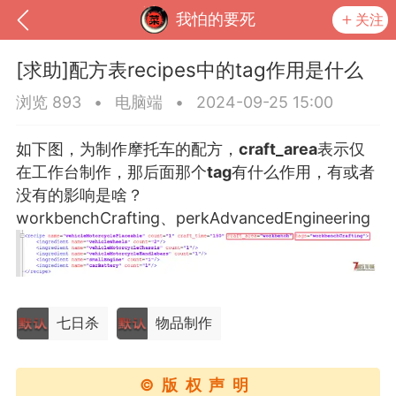
我怕的要死
关注
[求助]配方表recipes中的tag作用是什么
浏览 893
•
电脑端
•
2024-09-25 15:00
如下图，为制作摩托车的配方，
craft_area
表示仅
在工作台制作，那后面那个
tag
有什么作用，有或者
没有的影响是啥？
workbenchCrafting、perkAdvancedEngineering
到
我的钱包
道具
排行榜
七日杀
物品制作
流
MOD下载
攻略教程
联机招募
©版权声明