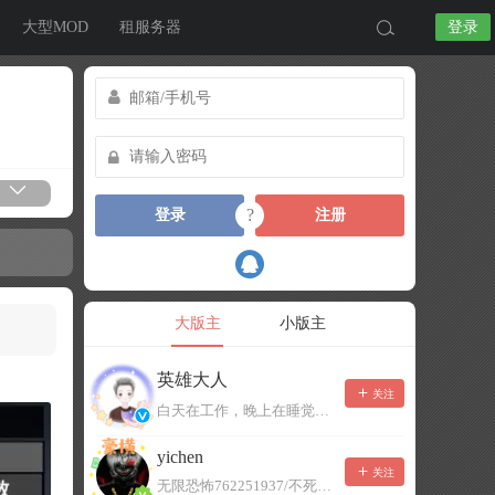
大型MOD
租服务器
登录
?
登录
注册
大版主
小版主
英雄大人
关注
白天在工作，晚上在睡觉，有事可以留言，不一定能及时回复！
yichen
关注
无限恐怖762251937/不死者末日1080207504