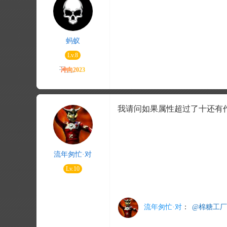
蚂蚁
Lv.8
我请问如果属性超过了十还有
流年匆忙·对
Lv.10
流年匆忙·对
：
@棉糖工