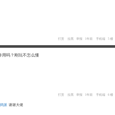
打赏
拉黑
举报
1年前
手机端
5 楼
作用吗？刚玩不怎么懂
打赏
拉黑
举报
1年前
手机端
6 楼
厂鸽派
谢谢大佬