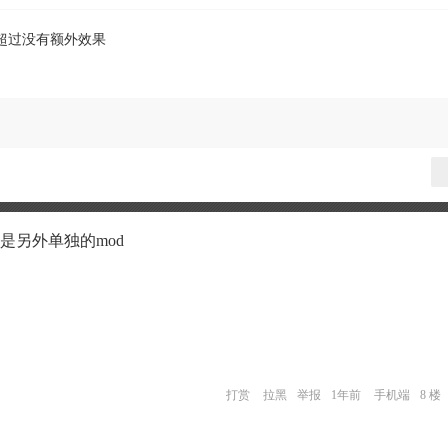
，超过没有额外效果
还是另外单独的mod
打赏
拉黑
举报
1年前
手机端
8 楼