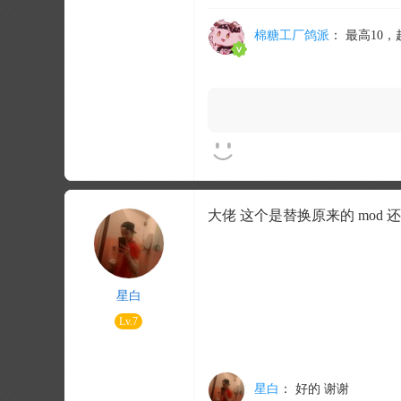
棉糖工厂鸽派
：
最高10
大佬 这个是替换原来的 mod 
星白
Lv.7
星白
：
好的 谢谢