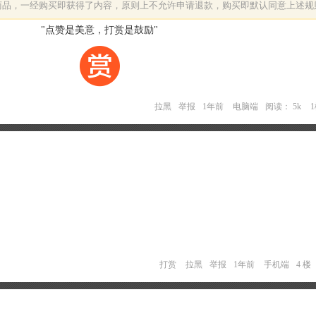
字商品，一经购买即获得了内容，原则上不允许申请退款，购买即默认同意上述规
"点赞是美意，打赏是鼓励"
拉黑
举报
1年前
电脑端
阅读： 5k
打赏
拉黑
举报
1年前
手机端
4 楼