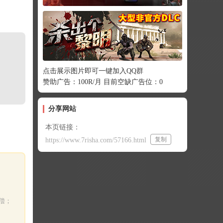
点击展示图片即可一键加入QQ群
赞助广告：100R/月 目前空缺广告位：0
分享网站
本页链接：
复制
https://www.7risha.com/57166.html
偿；