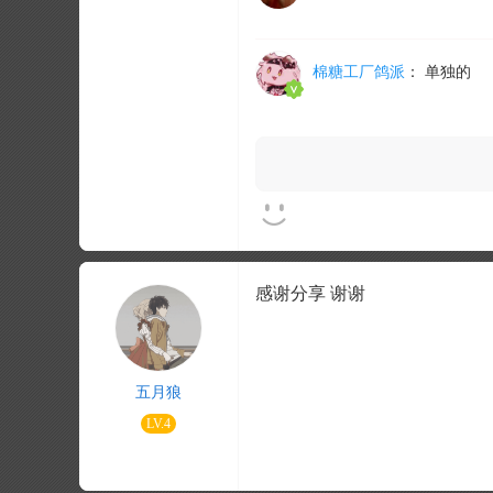
棉糖工厂鸽派
：
单独的
感谢分享 谢谢
五月狼
LV.4