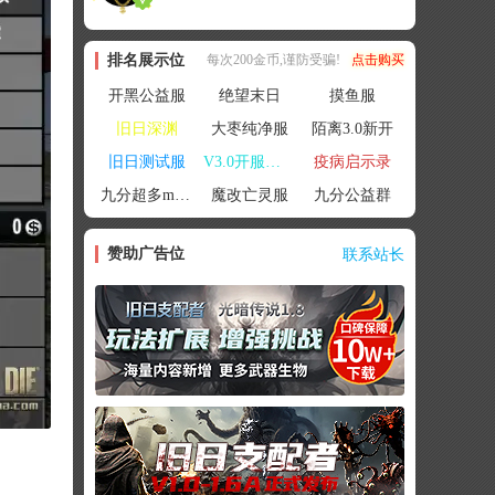
排名展示位
每次200金币,谨防受骗!
点击购买
开黑公益服
绝望末日
摸鱼服
旧日深渊
大枣纯净服
陌离3.0新开
旧日测试服
V3.0开服联机
疫病启示录
九分超多mod群
魔改亡灵服
九分公益群
赞助广告位
联系站长