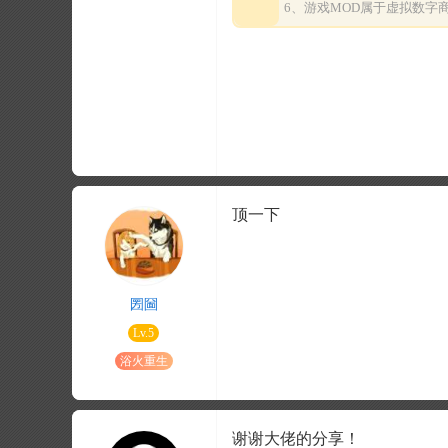
6、游戏MOD属于虚拟数
顶一下
圐圙
Lv.5
浴火重生
谢谢大佬的分享！