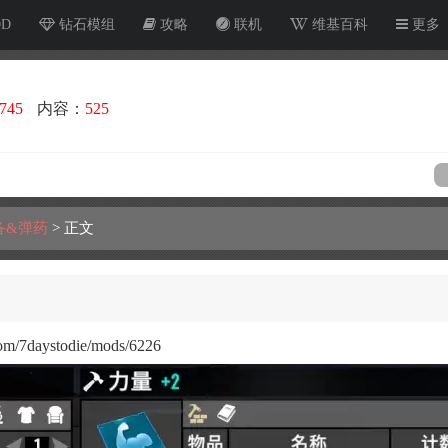
OD
钻石模组
攻略
联机
维基百科
更多
745
内容：
525
备&弹药
>
正文
/7daystodie/mods/6226