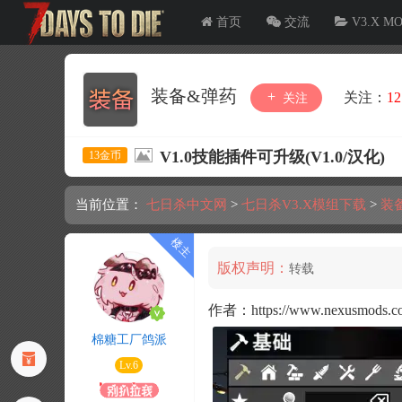
首页
交流
V3.X M
装备&弹药
关注：
12
关注
V1.0技能插件可升级(V1.0/汉化)
13金币
当前位置：
七日杀中文网
>
七日杀V3.X模组下载
>
装
版权声明：
转载
作者：https://www.nexusmods.com
棉糖工厂鸽派
Lv.6