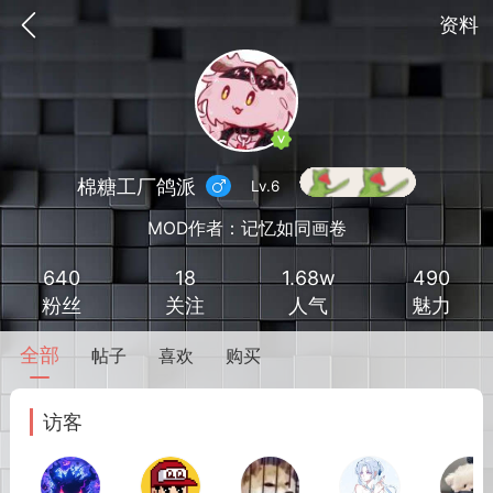
资料
棉糖工厂鸽派
Lv.6
MOD作者：记忆如同画卷
640
18
1.68w
490
粉丝
关注
人气
魅力
全部
帖子
喜欢
购买
到
我的钱包
道具
排行榜
访客
流
MOD下载
攻略教程
联机招募