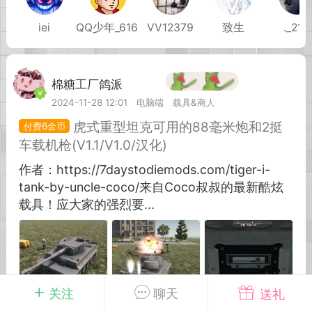
iei
QQ少年_616
VV12379
致生
._210
英雄大人
Lv.8
25-02-10 15:45
电脑端
其他&工具
禁止发布联机可用的作弊模组，
严查卖挂
棉糖工厂鸽派
Lv.6
用单机辅助引流私下售卖服务器外挂！
2024-11-28 12:01
电脑端
载具&商人
机作弊模组的发布规范近期收到一些信息
虎式重型坦克可用的88毫米炮和2挺
6金币
些作弊模组在联机服务器使用,为了维护游
车载机枪(V1.1/V1.0/汉化)
色环境，中文网特此发布以下声明，规范
作者：https://7daystodiemods.com/tiger-i-
模组的发布行为：1. *...
tank-by-uncle-coco/来自Coco叔叔的最新酷炫
载具！应大家的强烈要...
武汉
72
2.23w
+4
关注
聊天
送礼
英雄大人
Lv.8