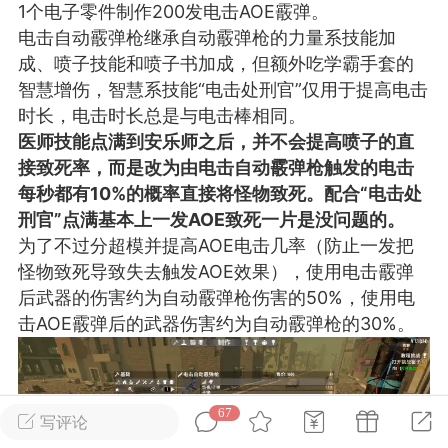
1个电子零件制作200发电击AOE霰弹。
电击自动霰弹枪继承自动霰弹枪的力量系技能加
英雄大人
Lv.8
成、喷子技能和喷子书加成，但额外吃学霸手套的
25-02-10 15:45
电脑端
其他&工具
智慧增伤，智慧系技能“电击处刑官”仅用于提高电击
时长，电击时长总是与电击棒相同。
禁止发布联机可用的作弊模组，
严查卖挂
医师技能点满到安乐师之后，并不会提高喷子的直
用单机辅助引流私下售卖服务器外挂！
接致死率，而是改为由电击自动霰弹枪触发的电击
机作弊模组的发布规范近期收到一些信息
每秒都有10%的概率直接将怪物致死。配合“
电击处
些作弊模组在联机服务器使用,为了维护游
刑官
”点满基本上一发AOE致死一片是没问题的。
色环境，中文网特此发布以下声明，规范
为了不过分超模并提高AOE电击几率（防止一发把
模组的发布行为：1. *...
怪物致死导致失去触发AOE效果），使用电击霰弹
后武器的伤害约为自动霰弹枪伤害的50%，使用电
武汉
击AOE霰弹后的武器伤害约为自动霰弹枪的30%。
72
2.22w
67
写评论
英雄大人
Lv.8