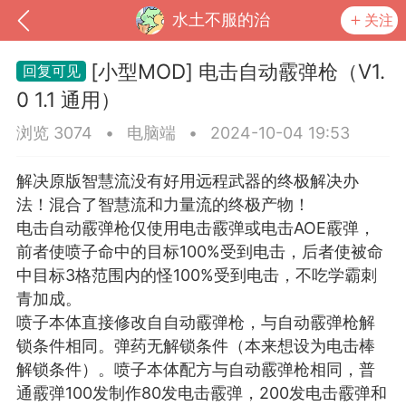
水土不服的治
关注
[小型MOD] 电击自动霰弹枪（V1.
0 1.1 通用）
浏览 3074
•
电脑端
•
2024-10-04 19:53
解决原版智慧流没有好用远程武器的终极解决办
法！混合了智慧流和力量流的终极产物！
电击自动霰弹枪仅使用电击霰弹或电击AOE霰弹，
前者使喷子命中的目标100%受到电击，后者使被命
中目标3格范围内的怪100%受到电击，不吃学霸刺
到
我的钱包
道具
排行榜
青加成。
喷子本体直接修改自自动霰弹枪，与自动霰弹枪解
锁条件相同。弹药无解锁条件（本来想设为电击棒
解锁条件）。喷子本体配方与自动霰弹枪相同，普
流
MOD下载
攻略教程
联机招募
通霰弹100发制作80发电击霰弹，200发电击霰弹和