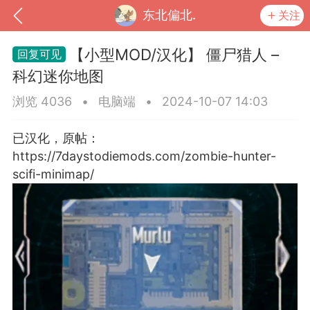
东北偏北.
关注
【小型MOD/汉化】 僵尸猎人 –
科幻迷你地图
浏览 4036
•
电脑端
•
2024-10-07 14:03
已汉化，原帖：
https://7daystodiemods.com/zombie-hunter-
scifi-minimap/
到
我的钱包
道具
排行榜
流
MOD下载
攻略教程
联机招募