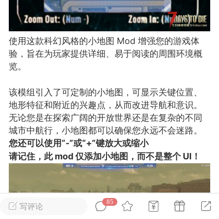
英雄大人
Lv.8
使用这款科幻风格的小地图 Mod 增强您的游戏体
25-02-10 15:45
电脑端
其他&工具
验，旨在为玩家提供详细、易于阅读的周围环境概
禁止发布联机可用的作弊模组，
严查卖挂
览。
用单机辅助引流私下售卖服务器外挂！
机作弊模组的发布规范近期收到一些信息
该模组引入了可定制的小地图，可显示关键位置、
些作弊模组在联机服务器使用,为了维护游
地形特征和附近的兴趣点，从而改进导航和意识。
色环境，中文网特此发布以下声明，规范
无论您是在探索广阔的开放世界还是在复杂的不同
模组的发布行为：1. *...
城市中航行，小地图都可以确保您永远不会迷路。
您还可以使用“-”或“+”键放大或缩小
武汉
请记住，此 mod 仅添加小地图，而不是整个 UI！
72
2.21w
85
写评论
英雄大人
Lv.8