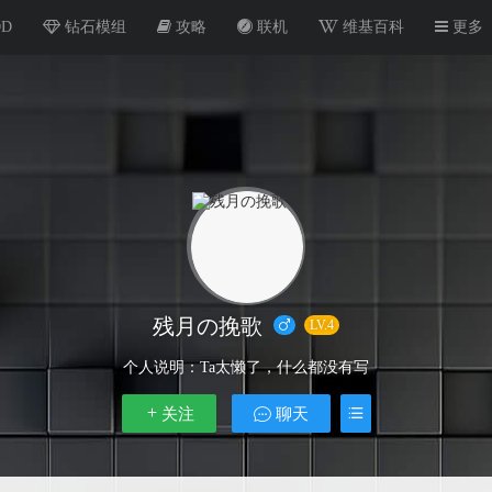
OD
钻石模组
攻略
联机
维基百科
更多
残月の挽歌
LV.4
个人说明：
Ta太懒了，什么都没有写
关注
聊天