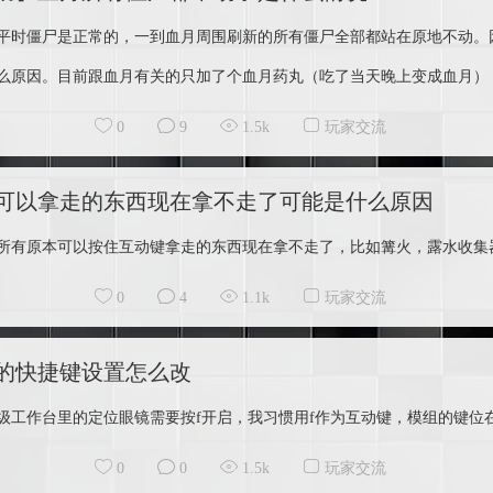
平时僵尸是正常的，一到血月周围刷新的所有僵尸全部都站在原地不动。
月の挽歌
么原因。目前跟血月有关的只加了个血月药丸（吃了当天晚上变成血月），然
0
9
1.5k
玩家交流
可以拿走的东西现在拿不走了可能是什么原因
所有原本可以按住互动键拿走的东西现在拿不走了，比如篝火，露水收集器
月の挽歌
0
4
1.1k
玩家交流
的快捷键设置怎么改
级工作台里的定位眼镜需要按f开启，我习惯用f作为互动键，模组的键位在哪
月の挽歌
0
0
1.5k
玩家交流