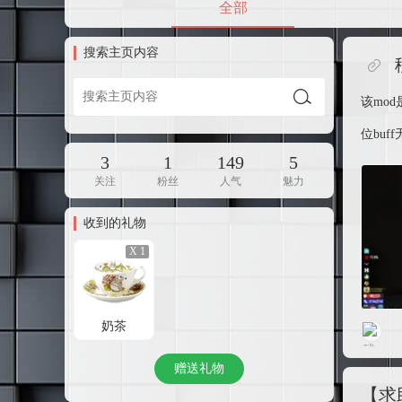
全部
搜索主页内容
该mo
位buf
3
1
149
5
关注
粉丝
人气
魅力
收到的礼物
X 1
奶茶
赠送礼物
【求