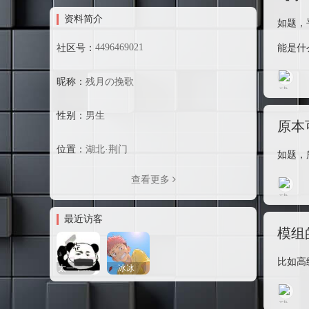
资料简介
如题，
残
4496469021
社区号：
能是什
昵称：
残月の挽歌
性别：
男生
原本
位置：
湖北·荆门
如题，
残
查看更多
最近访客
模组
比如高
太一，我们去
冰冰
残