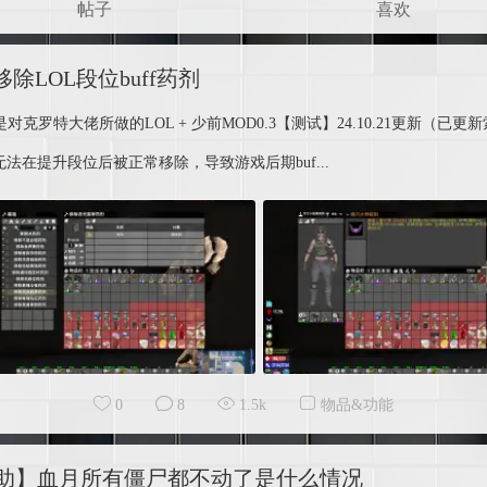
帖子
喜欢
移除LOL段位buff药剂
d是对克罗特大佬所做的LOL + 少前MOD0.3【测试】24.10.21更新
f无法在提升段位后被正常移除，导致游戏后期buf...
0
8
1.5k
物品&功能
助】血月所有僵尸都不动了是什么情况