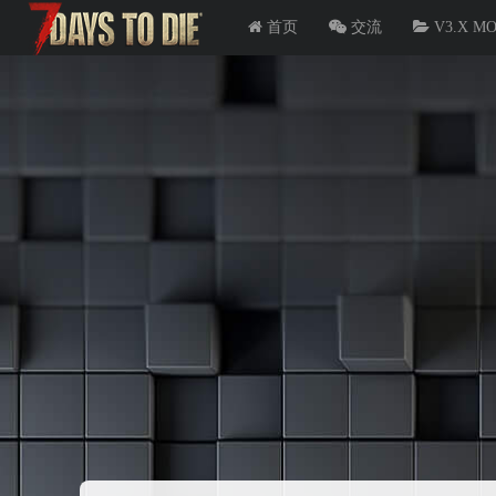
首页
交流
V3.X M