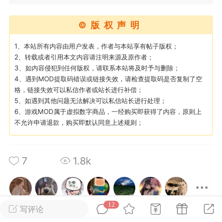
©版权声明
英雄大人
Lv.8
25-02-10 15:45
电脑端
其他&工具
1、本站所有内容由用户发表，作者与本站享有帖子版权；
禁止发布联机可用的作弊模组，
2、转载或者引用本文内容请注明来源及原作者；
严查卖挂
3、如内容侵犯到任何版权，请联系本站将及时予与删除；
用单机辅助引流私下售卖服务器外挂！
4、遇到MOD提取码错误或链接失效，请检查提取码是否复制了空
机作弊模组的发布规范近期收到一些信息
格，链接失效可以私信作者或站长进行补偿；
些作弊模组在联机服务器使用,为了维护游
5、如遇到其他问题无法解决可以私信站长进行处理；
6、游戏MOD属于虚拟数字商品，一经购买即获得了内容，原则上
色环境，中文网特此发布以下声明，规范
不允许申请退款，购买即默认同意上述规则；
模组的发布行为：1. *...
武汉
7
1.8k
72
2.22w
12
写评论
英雄大人
Lv.8