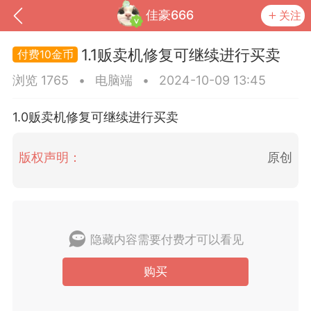
佳豪666
关注
1.1贩卖机修复可继续进行买卖
10金币
浏览 1765
•
电脑端
•
2024-10-09 13:45
1.0贩卖机修复可继续进行买卖
版权声明：
原创
到
我的钱包
道具
排行榜
隐藏内容需要付费才可以看见
购买
流
MOD下载
攻略教程
联机招募