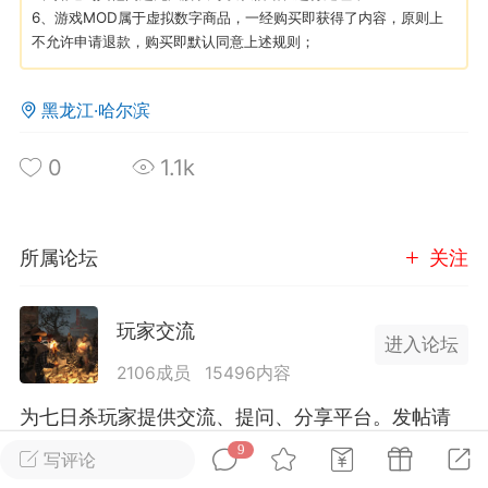
6、游戏MOD属于虚拟数字商品，一经购买即获得了内容，原则上
不允许申请退款，购买即默认同意上述规则；
英雄大人
Lv.8
25-02-10 15:45
电脑端
其他&工具
黑龙江·哈尔滨
禁止发布联机可用的作弊模组，
严查卖挂
用单机辅助引流私下售卖服务器外挂！
0
1.1k
机作弊模组的发布规范近期收到一些信息
些作弊模组在联机服务器使用,为了维护游
色环境，中文网特此发布以下声明，规范
所属论坛
关注
模组的发布行为：1. *...
武汉
玩家交流
进入论坛
2106成员
15496内容
72
2.23w
为七日杀玩家提供交流、提问、分享平台。发帖请
遵守中国法律规则，拒绝违法信息！
9
写评论
英雄大人
Lv.8