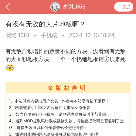
谢谢_659
关注
有没有无敌的大片地板啊？
浏览 1081
•
手机端
•
2024-10-13 18:24
有无敌自动增长的数量不同的方块，没看到有无敌
的大面积地板方块，一个一个扔铺地板铺房顶累死
©版权声明
到
我的钱包
道具
排行榜
1、本站所有内容由用户发表，作者与本站享有帖子版权；
2、转载或者引用本文内容请注明来源及原作者；
3、如内容侵犯到任何版权，请联系本站将及时予与删除；
4、遇到MOD提取码错误或链接失效，请检查提取码是否复制了空
格，链接失效可以私信作者或站长进行补偿；
流
MOD下载
攻略教程
联机招募
5、如遇到其他问题无法解决可以私信站长进行处理；