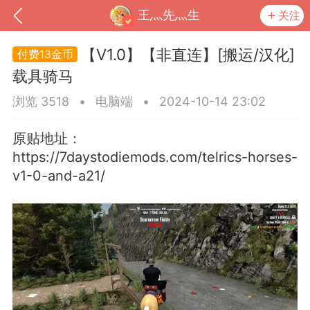
王灬先灬生
关注
【V1.0】【非直连】[搬运/汉化]
13金币
载具骑马
浏览 3518
•
电脑端
•
2024-10-14 23:02
原贴地址：
https://7daystodiemods.com/telrics-horses-
v1-0-and-a21/
到
我的钱包
道具
排行榜
流
MOD下载
攻略教程
联机招募