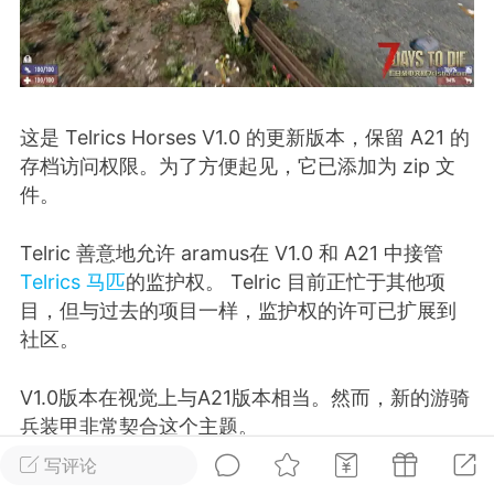
英雄大人
Lv.8
25-02-10 15:45
电脑端
其他&工具
禁止发布联机可用的作弊模组，
严查卖挂
这是 Telrics Horses V1.0 的更新版本，保留 A21 的
用单机辅助引流私下售卖服务器外挂！
存档访问权限。为了方便起见，它已添加为 zip 文
件。
机作弊模组的发布规范近期收到一些信息
些作弊模组在联机服务器使用,为了维护游
色环境，中文网特此发布以下声明，规范
Telric 善意地允许 aramus在 V1.0 和 A21 中
接管
模组的发布行为：1. *...
Telrics 马匹
的监护权。 Telric 目前正忙于其他项
目，但与过去的项目一样，监护权的许可已扩展到
武汉
社区。
72
2.21w
V1.0版本在视觉上与A21版本相当。然而，新的游骑
兵装甲非常契合这个主题。
写评论
英雄大人
Lv.8