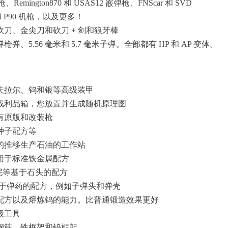
枪、Remington870 和 USAS12 霰弹枪、FNScar 和 SVD
5 和 P90 机枪，以及更多！
砍刀、金尖刀和砍刀 + 剑和狼牙棒
霰弹枪弹、5.56 毫米和 5.7 毫米子弹。全部都有 HP 和 AP 变体。
凯夫拉尔、钨和银等高级装甲
图战利品箱，您放置并生成随机原理图
所有原版和改装枪
种子配方等
间的推移生产石油的工作站
适用于标准铁金属配方
制作水泥等基于石头的配方
于制作基于弹药的配方，例如子弹头和弹壳
配方以及熔炼钨的能力。比普通锻造效果更好
级工具
作钢筋、铁框架和钨框架