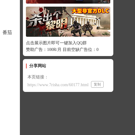
、番茄
点击展示图片即可一键加入QQ群
赞助广告：100R/月 目前空缺广告位：0
分享网站
本页链接：
复制
https://www.7risha.com/60177.html