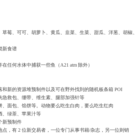
、草莓、可可、胡萝卜、黄瓜、韭菜、生菜、甜瓜、洋葱、胡椒
锁新食谱
并在任何水体中捕获一些鱼（A21 atm 除外）
群落和新的资源堆预制件以及可在野外找到的随机板条箱 POI
创伤急救包、绷带、维生素、腿部加强针等
饼、面包、馅饼等。动物要么吃生白肉，要么吃生红肉
啤酒、绿茶、苹果汁等
几个新预制件
者地点，有 2 位新交易者，一位专门从事书籍/杂志，另一位则销