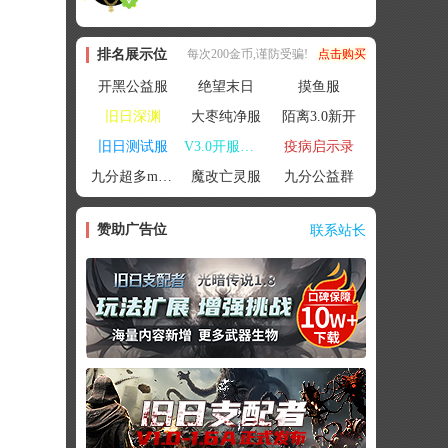
排名展示位
每次200金币,谨防受骗!
点击购买
开黑公益服
绝望末日
摸鱼服
旧日深渊
大枣纯净服
陌离3.0新开
旧日测试服
V3.0开服联机
疫病启示录
九分超多mod群
魔改亡灵服
九分公益群
赞助广告位
联系站长