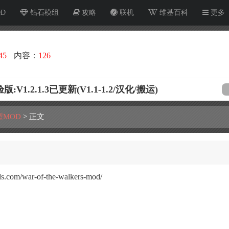
OD
钻石模组
攻略
联机
维基百科
更多
45
内容：
126
.2.1.3已更新(V1.1-1.2/汉化/搬运)
型MOD
>
正文
ds.com/war-of-the-walkers-mod/