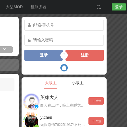
大型MOD
租服务器
登录
?
登录
注册
大版主
小版主
英雄大人
关注
白天在工作，晚上在睡觉，有事可以留言，不一定能及时回复！
yichen
关注
无限恐怖762251937/不死者末日1080207504