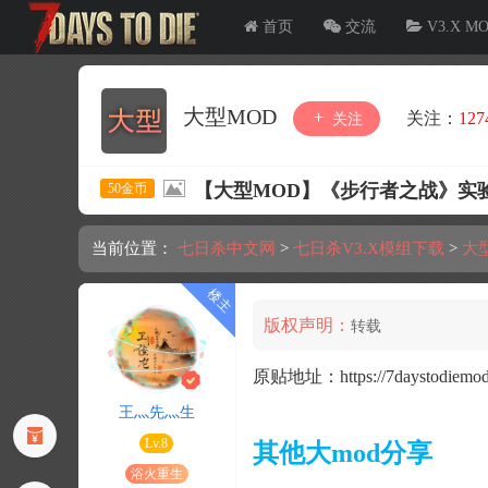
首页
交流
V3.X M
大型MOD
关注：
127
关注
【大型MOD】《步行者之战》实验版:V1
50金币
当前位置：
七日杀中文网
>
七日杀V3.X模组下载
>
大
版权声明：
转载
原贴地址：
https://7daystodiemo
王灬先灬生
Lv.8
其他大mod分享
浴火重生