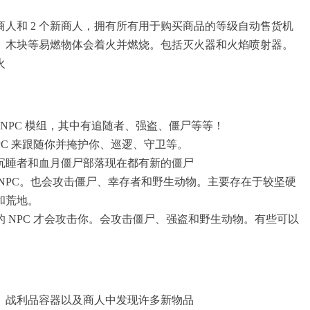
常规商人和 2 个新商人，拥有所有用于购买商品的等级自动售货机
中。木块等易燃物体会着火并燃烧。包括灭火器和火焰喷射器。
火
人的 NPC 模组，其中有追随者、强盗、僵尸等等！
PC 来跟随你并掩护你、巡逻、守卫等。
、沉睡者和血月僵尸部落现在都有新的僵尸
的 NPC。也会攻击僵尸、幸存者和野生动物。主要存在于较坚硬
和荒地。
 NPC 才会攻击你。会攻击僵尸、强盗和野生动物。有些可以
尸、战利品容器以及商人中发现许多新物品