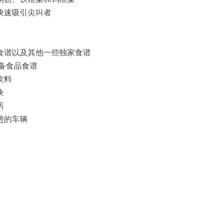
以快速吸引尖叫者
火食谱以及其他一些独家食谱
准备食品食谱
饮料
块
药
进的车辆