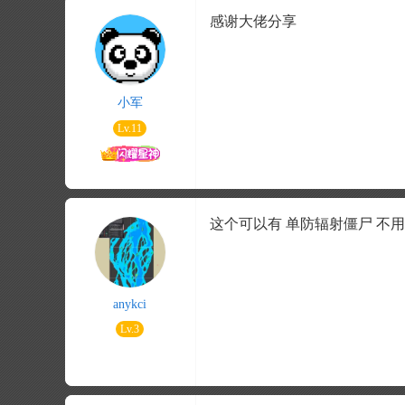
感谢大佬分享
小军
Lv.11
这个可以有 单防辐射僵尸 不
anykci
Lv.3