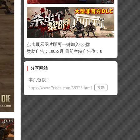
点击展示图片即可一键加入QQ群
赞助广告：100R/月 目前空缺广告位：0
分享网站
本页链接：
复制
https://www.7risha.com/58323.html