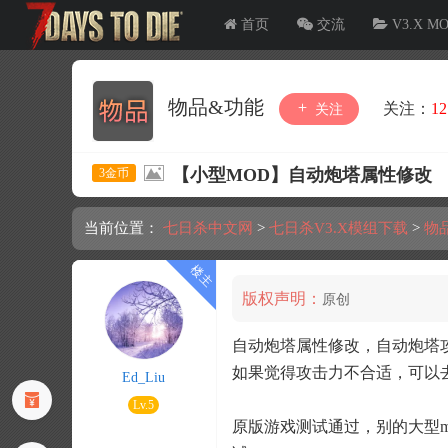
首页
交流
V3.X M
物品&功能
关注：
12
关注
【小型MOD】自动炮塔属性修改 （V
3金币
当前位置：
七日杀中文网
>
七日杀V3.X模组下载
>
物
版权声明：
原创
自动炮塔属性修改，自动炮塔攻击
如果觉得攻击力不合适，可以去b
Ed_Liu
Lv.5
原版游戏测试通过，别的大型m