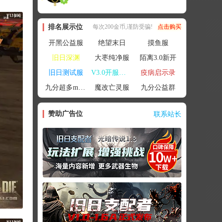
排名展示位
每次200金币,谨防受骗!
点击购买
开黑公益服
绝望末日
摸鱼服
旧日深渊
大枣纯净服
陌离3.0新开
旧日测试服
V3.0开服联机
疫病启示录
九分超多mod群
魔改亡灵服
九分公益群
赞助广告位
联系站长