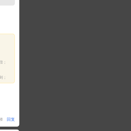
偿；
则；
回复
1楼