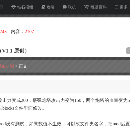
OD
钻石模组
攻略
联机
维基百科
更多
743
内容：
2107
1.1 原创）
品&功能
>
正文
力变成200，霰弹炮塔攻击力变为150，两个炮塔的血量变为50
locks文件里面修改。
od没有测试，如果数值不生效，可以改文件夹名字，把mod后