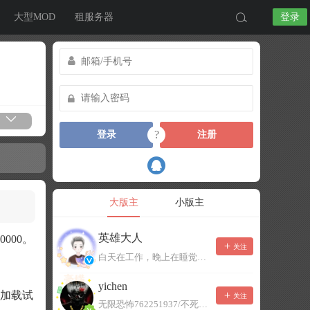
大型MOD
租服务器
登录
?
登录
注册
大版主
小版主
英雄大人
000。
关注
白天在工作，晚上在睡觉，有事可以留言，不一定能及时回复！
yichen
置加载试
关注
无限恐怖762251937/不死者末日1080207504