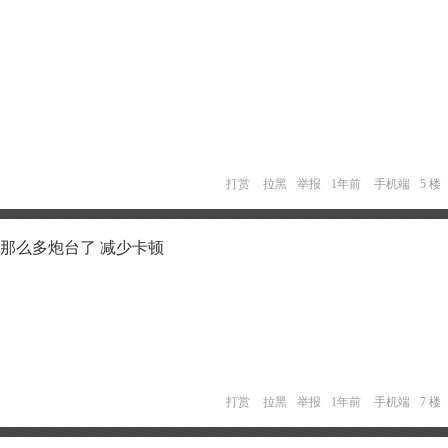
打赏
拉黑
举报
1年前
手机端
5 楼
用那么多炮台了 减少卡顿
打赏
拉黑
举报
1年前
手机端
7 楼