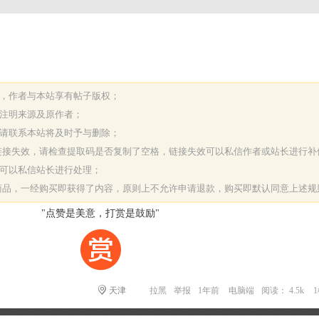
表，作者与本站享有帖子版权；
请注明来源及原作者；
，请联系本站将及时予与删除；
或链接失效，请检查提取码是否复制了空格，链接失效可以私信作者或站长进行补
决可以私信站长进行处理；
字商品，一经购买即获得了内容，原则上不允许申请退款，购买即默认同意上述规
"点赞是美意，打赏是鼓励"
天津
拉黑
举报
1年前
电脑端
阅读： 4.5k