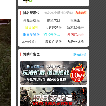
排名展示位
每次200金币,谨防受骗!
点击购买
开黑公益服
绝望末日
摸鱼服
旧日深渊
大枣纯净服
陌离3.0新开
旧日测试服
V3.0开服联机
疫病启示录
九分超多mod群
魔改亡灵服
九分公益群
赞助广告位
联系站长