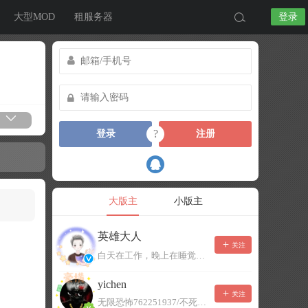
大型MOD
租服务器
登录
?
登录
注册
大版主
小版主
英雄大人
关注
白天在工作，晚上在睡觉，有事可以留言，不一定能及时回复！
yichen
关注
无限恐怖762251937/不死者末日1080207504