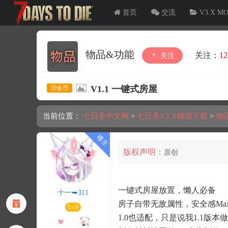
首页
交流
V3.X M
物品&功能
关注：
12
关注
V1.1 一键式房屋
20金币
当前位置：
七日杀中文网
>
七日杀V3.X模组下载
>
物
版权声明：
原创
一键式房屋放置，懒人必备
十一➥311
房子自带无敌属性，安全感Ma
Lv.9
1.0也适配，只是说我1.1版本做