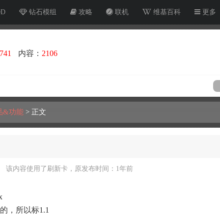
OD
钻石模组
攻略
联机
维基百科
更多
741
内容：
2106
品&功能
>
正文
该内容使用了刷新卡，原发布时间：1年前
x
的，所以标1.1