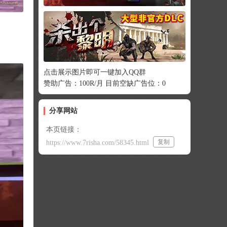
点击展示图片即可一键加入QQ群
赞助广告：100R/月 目前空缺广告位：0
分享网站
本页链接：
复制
https://www.7risha.com/58345.html