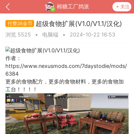
棉糖工厂鸽派
关注
超级食物扩展(V1.0/V1.1/汉化)
28金币
浏览 5525
•
电脑端
•
2024-10-22 16:53
作者：
https://www.nexusmods.com/7daystodie/mods/
6384
更多的食物配方，更多的食物材料，更多的食物加
工台！！！！
到
我的钱包
道具
排行榜
流
MOD下载
攻略教程
联机招募