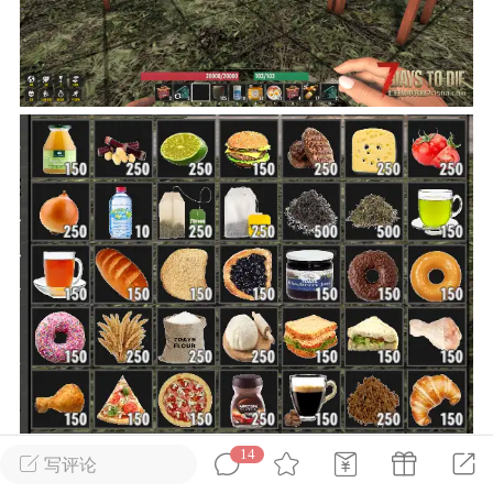
英雄大人
Lv.8
 17:51
电脑端
其他&工具
日杀 模组安装/管理工具v1.1.0 测试版发
IN10-WIN11
中文网 · 本地模组管理工具把压缩包拖进
下的交给管理器七日杀MOD管理器是一款
七日杀》的轻量级本地工具。从目录识
缩包分析，到安装、启停、...
武汉
14
写评论