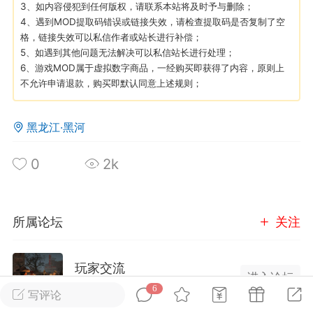
3、如内容侵犯到任何版权，请联系本站将及时予与删除；
4、遇到MOD提取码错误或链接失效，请检查提取码是否复制了空
格，链接失效可以私信作者或站长进行补偿；
英雄大人
Lv.8
5、如遇到其他问题无法解决可以私信站长进行处理；
25-02-10 15:45
电脑端
其他&工具
6、游戏MOD属于虚拟数字商品，一经购买即获得了内容，原则上
禁止发布联机可用的作弊模组，
严查卖挂
不允许申请退款，购买即默认同意上述规则；
用单机辅助引流私下售卖服务器外挂！
机作弊模组的发布规范近期收到一些信息
黑龙江·黑河
些作弊模组在联机服务器使用,为了维护游
色环境，中文网特此发布以下声明，规范
0
2k
模组的发布行为：1. *...
武汉
所属论坛
关注
72
2.21w
玩家交流
进入论坛
6
写评论
英雄大人
2105成员
15490内容
Lv.8