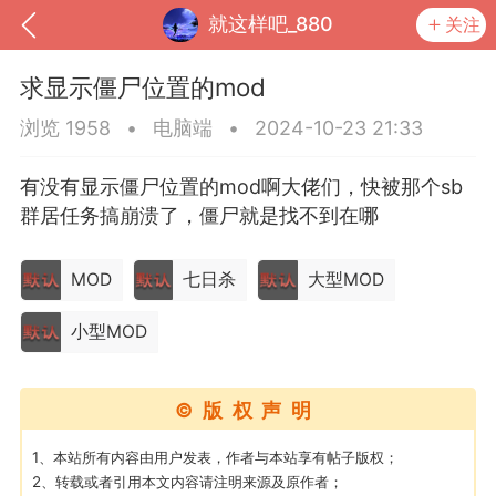
就这样吧_880
关注
求显示僵尸位置的mod
浏览 1958
•
电脑端
•
2024-10-23 21:33
有没有显示僵尸位置的mod啊大佬们，快被那个sb
群居任务搞崩溃了，僵尸就是找不到在哪
MOD
七日杀
大型MOD
小型MOD
到
我的钱包
道具
排行榜
©版权声明
1、本站所有内容由用户发表，作者与本站享有帖子版权；
流
MOD下载
攻略教程
联机招募
2、转载或者引用本文内容请注明来源及原作者；