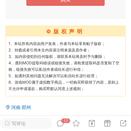
英雄大人
Lv.8
25-02-10 15:45
电脑端
其他&工具
©版权声明
禁止发布联机可用的作弊模组，
严查卖挂
用单机辅助引流私下售卖服务器外挂！
1、本站所有内容由用户发表，作者与本站享有帖子版权；
2、转载或者引用本文内容请注明来源及原作者；
机作弊模组的发布规范近期收到一些信息
3、如内容侵犯到任何版权，请联系本站将及时予与删除；
些作弊模组在联机服务器使用,为了维护游
4、遇到MOD提取码错误或链接失效，请检查提取码是否复制了空
色环境，中文网特此发布以下声明，规范
格，链接失效可以私信作者或站长进行补偿；
模组的发布行为：1. *...
5、如遇到其他问题无法解决可以私信站长进行处理；
6、游戏MOD属于虚拟数字商品，一经购买即获得了内容，原则上
武汉
不允许申请退款，购买即默认同意上述规则；
71
2.2w
河南·郑州
12
6
1.5k
写评论
英雄大人
Lv.8