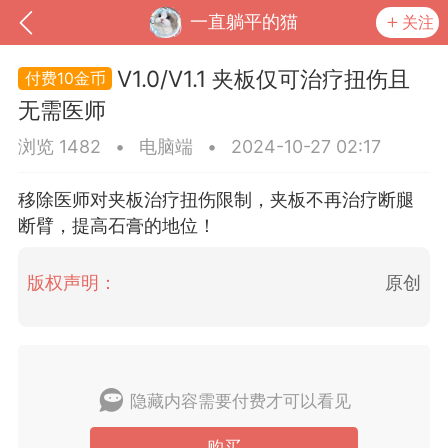
一直躺平的猫
关注
V1.0/V1.1 夹板仅可治疗扭伤且
10金币
无需医师
浏览 1482
•
电脑端
•
2024-10-27 02:17
移除医师对夹板治疗扭伤限制，夹板不再治疗断腿
断臂，提高石膏的地位！
版权声明：
原创
到
我的钱包
道具
排行榜
隐藏内容需要付费才可以看见
流
MOD下载
攻略教程
联机招募
购买