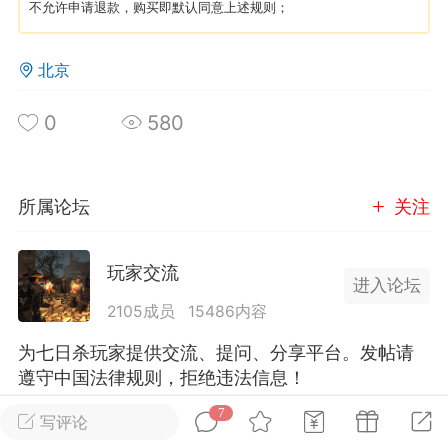
不允许申请退款，购买即默认同意上述规则；
英雄大人
Lv.8
北京
25-02-10 15:45
电脑端
其他&工具
禁止发布联机可用的作弊模组，
严查卖挂
0
580
用单机辅助引流私下售卖服务器外挂！
机作弊模组的发布规范近期收到一些信息
些作弊模组在联机服务器使用,为了维护游
所属论坛
关注
色环境，中文网特此发布以下声明，规范
模组的发布行为：1. *...
玩家交流
进入论坛
武汉
2105成员
15486内容
71
2.2w
为七日杀玩家提供交流、提问、分享平台。发帖请
遵守中国法律规则，拒绝违法信息！
7
写评论
英雄大人
Lv.8
全部 7
只看作者
正序