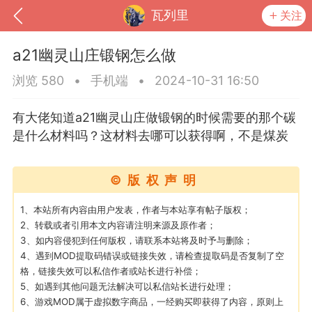
瓦列里
关注
a21幽灵山庄锻钢怎么做
浏览 580
•
手机端
•
2024-10-31 16:50
有大佬知道a21幽灵山庄做锻钢的时候需要的那个碳
是什么材料吗？这材料去哪可以获得啊，不是煤炭
©版权声明
1、本站所有内容由用户发表，作者与本站享有帖子版权；
2、转载或者引用本文内容请注明来源及原作者；
到
我的钱包
道具
排行榜
3、如内容侵犯到任何版权，请联系本站将及时予与删除；
4、遇到MOD提取码错误或链接失效，请检查提取码是否复制了空
格，链接失效可以私信作者或站长进行补偿；
5、如遇到其他问题无法解决可以私信站长进行处理；
流
MOD下载
攻略教程
联机招募
6、游戏MOD属于虚拟数字商品，一经购买即获得了内容，原则上