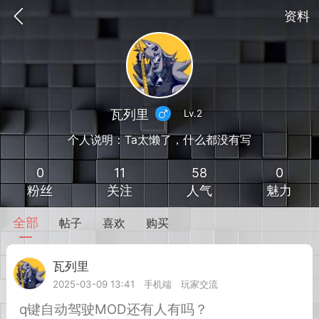
资料
瓦列里
Lv.2
个人说明：Ta太懒了，什么都没有写
0
11
58
0
粉丝
关注
人气
魅力
全部
帖子
喜欢
购买
到
我的钱包
道具
排行榜
瓦列里
Lv.2
2025-03-09 13:41
手机端
玩家交流
流
MOD下载
攻略教程
联机招募
q键自动驾驶MOD还有人有吗？