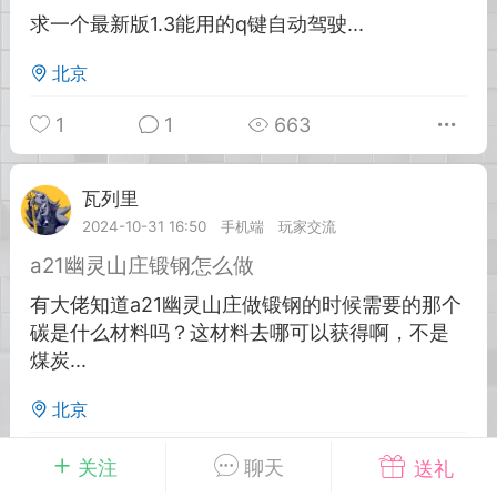
求一个最新版1.3能用的q键自动驾驶...
英雄大人
Lv.8
北京
25-02-10 15:45
电脑端
其他&工具
1
1
663
禁止发布联机可用的作弊模组，
严查卖挂
用单机辅助引流私下售卖服务器外挂！
机作弊模组的发布规范近期收到一些信息
瓦列里
Lv.2
些作弊模组在联机服务器使用,为了维护游
2024-10-31 16:50
手机端
玩家交流
色环境，中文网特此发布以下声明，规范
a21幽灵山庄锻钢怎么做
模组的发布行为：1. *...
有大佬知道a21幽灵山庄做锻钢的时候需要的那个
碳是什么材料吗？这材料去哪可以获得啊，不是
武汉
煤炭...
72
2.23w
北京
0
7
585
关注
聊天
送礼
英雄大人
Lv.8