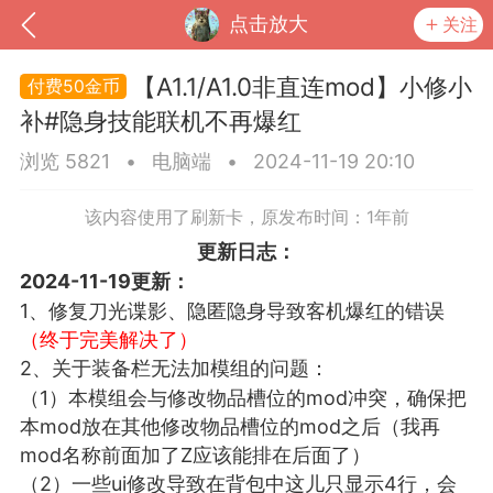
点击放大
关注
【A1.1/A1.0非直连mod】小修小
50金币
补#隐身技能联机不再爆红
浏览 5821
•
电脑端
•
2024-11-19 20:10
该内容使用了刷新卡，原发布时间：1年前
更新日志：
2024-11-19更新：
1、修复刀光谍影、隐匿隐身导致客机爆红的错误
（终于完美解决了）
到
我的钱包
道具
排行榜
2、关于装备栏无法加模组的问题：
（1）本模组会与修改物品槽位的mod冲突，确保把
本mod放在其他修改物品槽位的mod之后（我再
mod名称前面加了Z应该能排在后面了）
流
MOD下载
攻略教程
联机招募
（2）一些ui修改导致在背包中这儿只显示4行，会