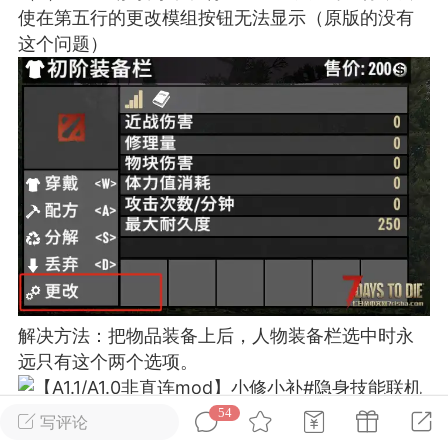
使在第五行的更改模组按钮无法显示（原版的没有
这个问题）
英雄大人
Lv.8
25-02-10 15:45
电脑端
其他&工具
禁止发布联机可用的作弊模组，
严查卖挂
用单机辅助引流私下售卖服务器外挂！
机作弊模组的发布规范近期收到一些信息
些作弊模组在联机服务器使用,为了维护游
色环境，中文网特此发布以下声明，规范
模组的发布行为：1. *...
武汉
解决方法：把物品装备上后，人物装备栏选中时永
72
2.21w
远只有这个两个选项。
54
写评论
英雄大人
Lv.8