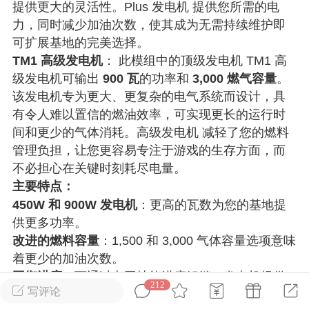
提供更大的灵活性。Plus 发电机 提供您所需的电
力，同时减少加油次数，使其成为无需持续维护即
英雄大人
Lv.8
可扩展基地的完美选择。
25-02-10 15:45
电脑端
其他&工具
TM1 高级发电机
： 此模组中的顶级发电机 TM1 高
级发电机可输出
900 瓦
的功率和
3,000 燃气容量
。
禁止发布联机可用的作弊模组，
严查卖挂
该发电机专为更大、更复杂的电气系统而设计，具
用单机辅助引流私下售卖服务器外挂！
有令人难以置信的燃油效率，可实现更长的运行时
机作弊模组的发布规范近期收到一些信息
间和更少的气体消耗。高级发电机 减轻了您的燃料
些作弊模组在联机服务器使用,为了维护游
管理负担，让您更容易专注于游戏的生存方面，而
色环境，中文网特此发布以下声明，规范
不必担心在关键时刻耗尽电量。
模组的发布行为：1. *...
主要特点：
450W 和 900W 发电机
：更高的瓦数为您的基地提
武汉
供更多功率。
72
2.23w
改进的燃料容量
：1,500 和 3,000 气体容量选项意味
着更少的加油次数。
平衡进度
：可通过电工技能进度解锁，发电机提供
212
写评论
英雄大人
Lv.8
了从原版发电机组到 Plus 和 Advanced 模型的有益