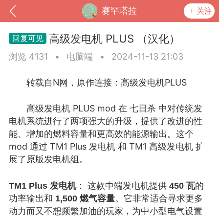
赛罕塔拉
关注
高级发电机 PLUS （汉化）
浏览 4131
•
电脑端
•
2024-11-13 21:03
转载自N网，原作连接：
高级发电机PLUS
高级发电机 PLUS mod 在 七日杀 中对传统发
电机系统进行了两项强大的升级，提供了改进的性
能、增加的燃料容量和更高效的能源输出。这个
mod 通过 TM1 Plus 发电机 和 TM1 高级发电机 扩
展了原版发电机组。
到
我的钱包
道具
排行榜
TM1 Plus 发电机
： 这款中端发电机提供
450 瓦
的
功率输出和
1,500 燃气容量
。它非常适合寻求更多
流
MOD下载
攻略教程
联机招募
动力而又不想频繁加油的玩家，为中小型电气设置