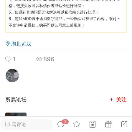
格，链接失效可以私信作者或站长进行补偿；
5、如遇到其他问题无法解决可以私信站长进行处理；
英雄大人
Lv.8
6、游戏MOD属于虚拟数字商品，一经购买即获得了内容，原则上
25-02-10 15:45
电脑端
其他&工具
不允许申请退款，购买即默认同意上述规则；
禁止发布联机可用的作弊模组，
严查卖挂
用单机辅助引流私下售卖服务器外挂！
湖北·武汉
机作弊模组的发布规范近期收到一些信息
1
896
些作弊模组在联机服务器使用,为了维护游
色环境，中文网特此发布以下声明，规范
模组的发布行为：1. *...
武汉
所属论坛
关注
72
2.21w
玩家交流
5
进入论坛
写评论
英雄大人
Lv.8
2105成员
15494内容