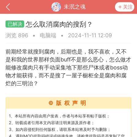
未泯之魂
关注
怎么取消腐肉的搜刮？
浏览 896
•
电脑端
•
2024-11-11 12:09
前期经常就搜到腐肉，后期也是，我不喜欢，又不
是和我的世界那样负面buff不是那么恶心，怎么做才
能修改腐肉只有手动采集地下那些尸体或者boss动
物才能获得，而不是搜了一屋子橱柜全是腐肉和腐
烂的三明治？
到
我的钱包
道具
排行榜
©版权声明
1、本站所有内容由用户发表，作者与本站享有帖子版权；
2、转载或者引用本文内容请注明来源及原作者；
流
MOD下载
攻略教程
联机招募
3、如内容侵犯到任何版权，请联系本站将及时予与删除；
4、遇到MOD提取码错误或链接失效，请检查提取码是否复制了空